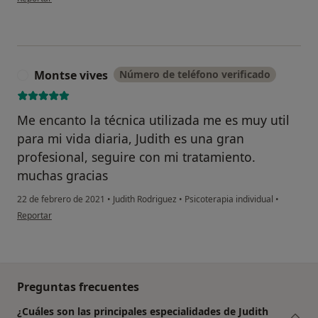
Montse vives
Número de teléfono verificado
M
Me encanto la técnica utilizada me es muy util
para mi vida diaria, Judith es una gran
profesional, seguire con mi tratamiento.
muchas gracias
22 de febrero de 2021
•
Judith Rodriguez
•
Psicoterapia individual
•
en opinión del usuario Montse vives
Reportar
Preguntas frecuentes
¿Cuáles son las principales especialidades de Judith