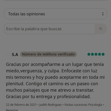
Busca en opiniones
S.A
Número de teléfono verificado
S
Gracias por acompañarme a un lugar que tenía
miedo,verguenza, y culpa. Enfocaste con luz
mis temores y hoy puedo aceptarme en toda mi
plenitud. Contigo el camino es un paseo con
muchos paisajes que me atrevo a transitar.
Gracias por tu entrega y profesionalidad.
22 de febrero de 2021
•
Judith Rodriguez
•
Visitas sucesivas Psicología
•
en opinión del usuario S.A
Reportar