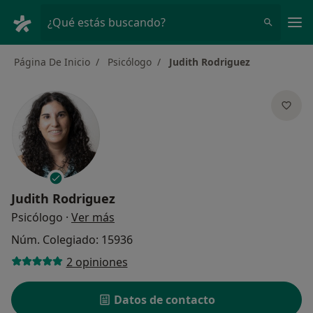
Men
¿Qué estás buscando?
Página De Inicio
Psicólogo
Judith Rodriguez
Judith Rodriguez
sobre las especializaciones
Psicólogo
·
Ver más
Núm. Colegiado: 15936
2 opiniones
Datos de contacto