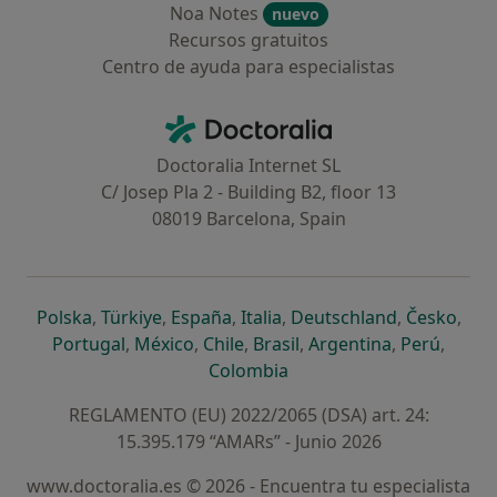
Noa Notes
nuevo
Recursos gratuitos
Centro de ayuda para especialistas
Contacto
Doctoralia - Página de inicio
Doctoralia Internet SL
C/ Josep Pla 2 - Building B2, floor 13
08019 Barcelona, Spain
se abre en una nueva pestaña
se abre en una nueva pestaña
se abre en una nueva pestaña
se abre en una nueva pes
se abre en 
se a
Polska
,
Türkiye
,
España
,
Italia
,
Deutschland
,
Česko
,
se abre en una nueva pestaña
se abre en una nueva pestaña
se abre en una nueva pestaña
se abre en una nueva p
se abre en 
se abr
Portugal
,
México
,
Chile
,
Brasil
,
Argentina
,
Perú
,
se abre en una nueva pe
Colombia
REGLAMENTO (EU) 2022/2065 (DSA) art. 24:
15.395.179 “AMARs” - Junio 2026
www.doctoralia.es © 2026 - Encuentra tu especialista