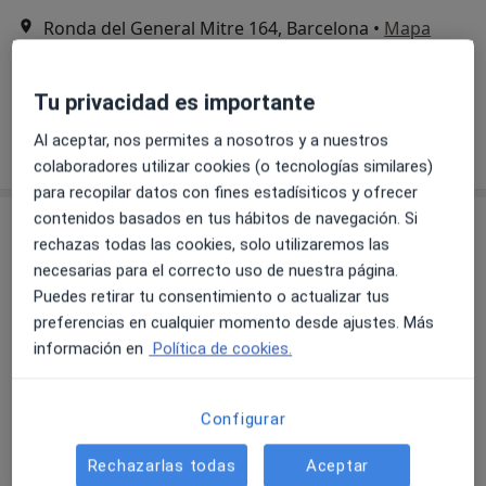
Ronda del General Mitre 164, Barcelona
•
Mapa
Primera visita Psicología
70 €
Este especialista no ofrece reserva de cita online en esta dirección.
Tu privacidad es importante
Al aceptar, nos permites a nosotros y a nuestros
Pedir una cita
colaboradores utilizar cookies (o tecnologías similares)
para recopilar datos con fines estadísiticos y ofrecer
contenidos basados en tus hábitos de navegación. Si
rechazas todas las cookies, solo utilizaremos las
necesarias para el correcto uso de nuestra página.
Puedes retirar tu consentimiento o actualizar tus
preferencias en cualquier momento desde ajustes. Más
información en
Política de cookies.
Montserrat Naranjo Reverter
·
Ver más
Configurar
Psicóloga, Psicóloga infantil
67 opiniones
Rechazarlas todas
Aceptar