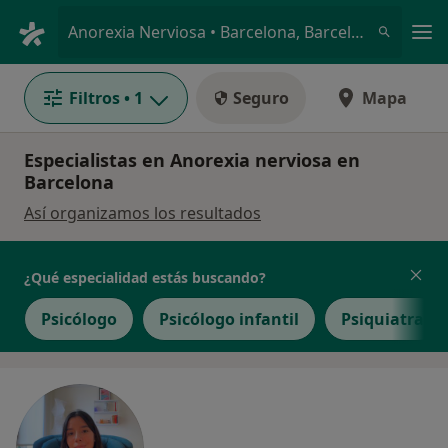
Men
Anorexia Nerviosa • Barcelona, Barcelona
Filtros
• 1
Seguro
Mapa
Especialistas en Anorexia nerviosa en
Barcelona
Así organizamos los resultados
¿Qué especialidad estás buscando?
Psicólogo
Psicólogo infantil
Psiquiatra