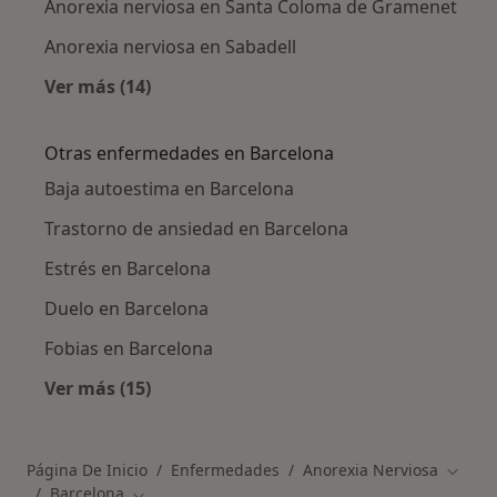
Anorexia nerviosa en Santa Coloma de Gramenet
Anorexia nerviosa en Sabadell
Ver más (14)
Más en esta categoría: Ciudades cercanas a 
Otras enfermedades en Barcelona
Baja autoestima en Barcelona
Trastorno de ansiedad en Barcelona
Estrés en Barcelona
Duelo en Barcelona
Fobias en Barcelona
Ver más (15)
Más en esta categoría: Otras enfermedades 
Página De Inicio
Enfermedades
Anorexia Nerviosa
Cambia
Barcelona
Cambiar de ciudad