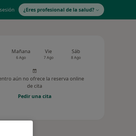
 sesión
¿Eres profesional de la salud?
Mañana
Vie
Sáb
Dom
Lun
6 Ago
7 Ago
8 Ago
9 Ago
10 Ag
entro aún no ofrece la reserva online
de cita
Pedir una cita