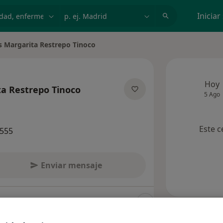
dad, enfermedad o nombre
p. ej. Madrid
Iniciar
s Margarita Restrepo Tinoco
 ciudad
Hoy
ta Restrepo Tinoco
5 Ago
re las especializaciones
Este c
4555
Enviar mensaje
nsultas
Aseguradoras
Opiniones