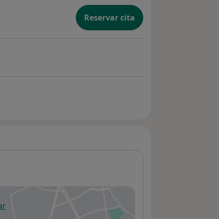
Reservar cita
ar
 abre en una nueva pestaña