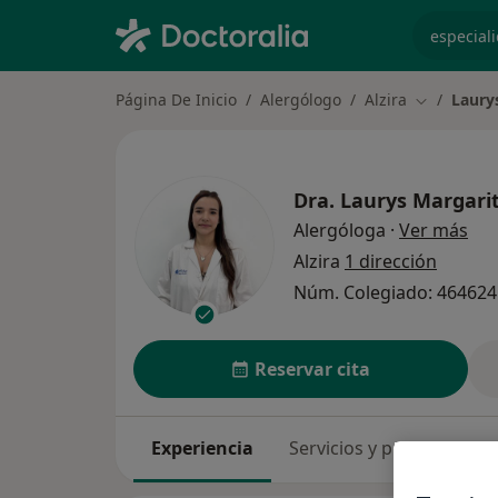
especiali
Página De Inicio
Alergólogo
Alzira
Laury
Cambiar de
Dra.
Laurys Margari
sob
Alergóloga
·
Ver más
Alzira
1 dirección
Núm. Colegiado: 46462
Reservar cita
Experiencia
Servicios y precios
Co