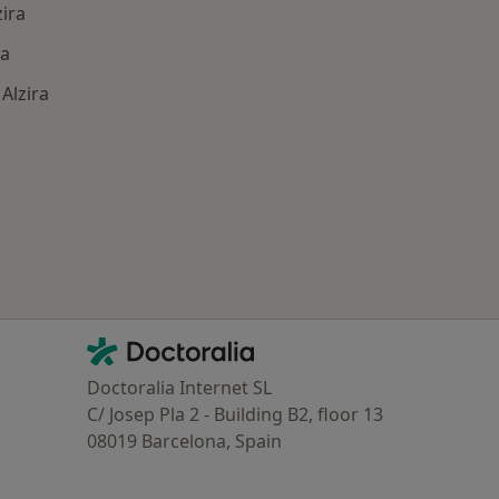
zira
ra
 Alzira
ría: Enfermedades más tratadas
Contacto
Doctoralia - Página de inicio
Doctoralia Internet SL
C/ Josep Pla 2 - Building B2, floor 13
08019 Barcelona, Spain