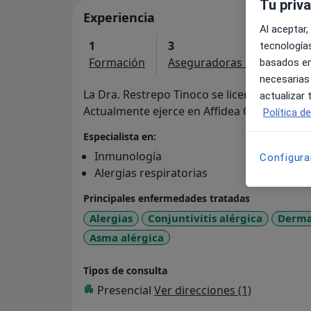
Tu priv
Experiencia
Al aceptar,
1
3
tecnologías
Formación
Aseguradoras aceptadas
basados en
necesarias
La Dra. Restrepo Tinoco se licenció en Medi
actualizar
Actualmente ejerce en Affidea Clínica Tecm
Política d
Especialista en:
Inmunología
Configura
Alergias respiratorias
Principales enfermedades tratadas
Alergias
Conjuntivitis alérgica
Dermat
Asma alérgica
Tipos de consulta
Presencial
Ver direcciones (1)