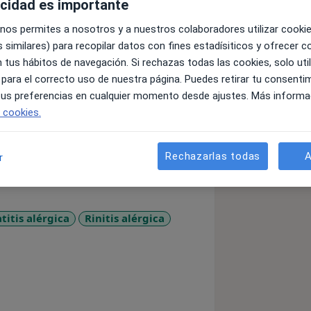
acidad es importante
 nos permites a nosotros y a nuestros colaboradores utilizar cooki
 similares) para recopilar datos con fines estadísiticos y ofrecer 
 tus hábitos de navegación. Si rechazas todas las cookies, solo uti
 para el correcto uso de nuestra página. Puedes retirar tu consenti
cina, especializándose en Alergología.
 tus preferencias en cualquier momento desde ajustes. Más informa
a
e cookies.
Rechazarlas todas
A
r
itis alérgica
Rinitis alérgica