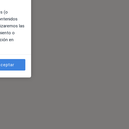
es (o
contenidos
lizaremos las
miento o
ción en
ceptar