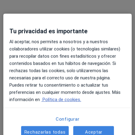
Affidea Clínica Sermesa - Mislata
Tu privacidad es importante
·
Ver más
Alergólogo, Analista clínico, Patólogo
Al aceptar, nos permites a nosotros y a nuestros
36 opiniones
colaboradores utilizar cookies (o tecnologías similares)
Cl. Emparrado, 3, Mislata
•
Mapa
para recopilar datos con fines estadísiticos y ofrecer
Affidea Clínica Sermesa - Mislata
contenidos basados en tus hábitos de navegación. Si
Primera visita Alergología
Precio sin especificar
rechazas todas las cookies, solo utilizaremos las
Mostrar más servicios
necesarias para el correcto uso de nuestra página.
Puedes retirar tu consentimiento o actualizar tus
preferencias en cualquier momento desde ajustes. Más
información en
Política de cookies.
Dr. Roberto Ferraro
Dra. Natalia Andrea
García
Llano Ceballos
Alergólogo
Alergólogo
Configurar
Ningún profesional de este centro tiene citas disponibles
Rechazarlas todas
Aceptar