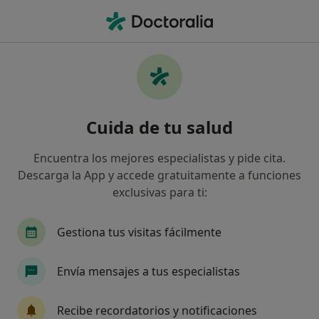
Men
Alergólogo • Mislata, Valencia
Filtros
Seguro
Mapa
Alergólogos en Mislata
Cuida de tu salud
Así organizamos los resultados
Encuentra los mejores especialistas y pide cita.
Descarga la App y accede gratuitamente a funciones
¿Cuál es tu compañía aseguradora?
exclusivas para ti:
Gestiona tus visitas fácilmente
Envía mensajes a tus especialistas
Recibe recordatorios y notificaciones