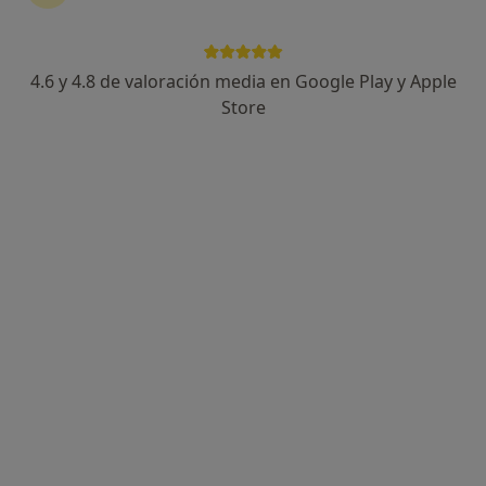
Dr. Roberto Ferraro García
·
Ver más
Alergólogo
4.6 y 4.8 de valoración media en Google Play y Apple
5 opiniones
Store
Dirección 1
Dirección 2
Dirección 3
Cl. Emparrado, 3, Mislata
•
Mapa
Affidea Clínica Sermesa - Mislata
Primera visita Alergología
Precio sin especificar
Este especialista no ofrece reserva de cita online en esta dirección.
Pedir una cita