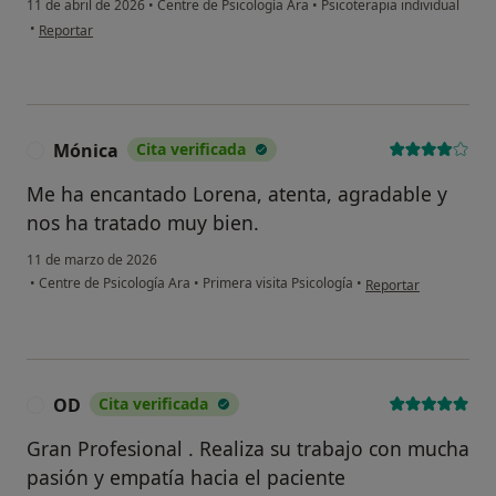
11 de abril de 2026
•
Centre de Psicología Ara
•
Psicoterapia individual
en opinión del usuario M.B.
•
Reportar
Mónica
Cita verificada
M
Me ha encantado Lorena, atenta, agradable y
nos ha tratado muy bien.
11 de marzo de 2026
en opinión del usuar
•
Centre de Psicología Ara
•
Primera visita Psicología
•
Reportar
¿Alguna vez has usado una app
o chatbot de IA para hablar
OD
Cita verificada
O
sobre un tema emocional o
psicológico?
Gran Profesional . Realiza su trabajo con mucha
pasión y empatía hacia el paciente
Sí, varias veces