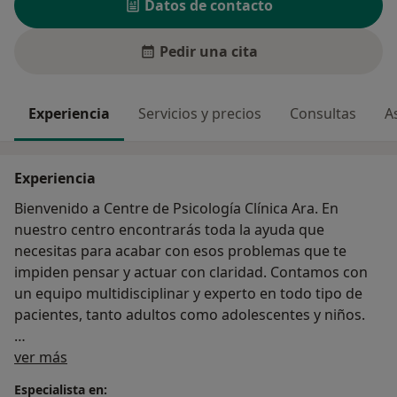
Datos de contacto
Pedir una cita
Experiencia
Servicios y precios
Consultas
A
Experiencia
Bienvenido a Centre de Psicología Clínica Ara. En
nuestro centro encontrarás toda la ayuda que
necesitas para acabar con esos problemas que te
impiden pensar y actuar con claridad. Contamos con
un equipo multidisciplinar y experto en todo tipo de
pacientes, tanto adultos como adolescentes y niños.
Sobre mí
Ofrecemos tratamientos personalizados para
ver más
múltiples problemáticas: todo tipo de adicciones,
Especialista en: