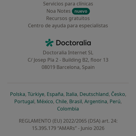
Servicios para clínicas
Noa Notes
nuevo
Recursos gratuitos
Centro de ayuda para especialistas
Contacto
Doctoralia - Página de inicio
Doctoralia Internet SL
C/ Josep Pla 2 - Building B2, floor 13
08019 Barcelona, Spain
se abre en una nueva pestaña
se abre en una nueva pestaña
se abre en una nueva pestaña
se abre en una nueva pes
se abre en 
se a
Polska
,
Türkiye
,
España
,
Italia
,
Deutschland
,
Česko
,
se abre en una nueva pestaña
se abre en una nueva pestaña
se abre en una nueva pestaña
se abre en una nueva p
se abre en 
se abr
Portugal
,
México
,
Chile
,
Brasil
,
Argentina
,
Perú
,
se abre en una nueva pe
Colombia
REGLAMENTO (EU) 2022/2065 (DSA) art. 24:
15.395.179 “AMARs” - Junio 2026