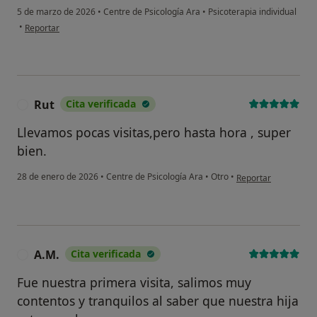
5 de marzo de 2026
•
Centre de Psicología Ara
•
Psicoterapia individual
Sí, una vez
en opinión del usuario OD
•
Reportar
No, pero lo consideraría
No, y no confío en ello
Rut
Cita verificada
R
Continuar
Llevamos pocas visitas,pero hasta hora , super
bien.
en opinión del usuar
28 de enero de 2026
•
Centre de Psicología Ara
•
Otro
•
Reportar
A.M.
Cita verificada
A
Fue nuestra primera visita, salimos muy
contentos y tranquilos al saber que nuestra hija