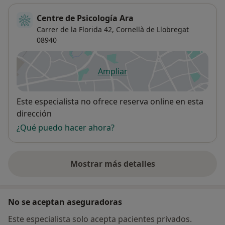
Centre de Psicología Ara
Carrer de la Florida 42,
Cornellà de Llobregat
08940
Ampliar
se abre en una nueva pestañ
Disponibilidad
Este especialista no ofrece reserva online en esta
dirección
¿Qué puedo hacer ahora?
Mostrar más detalles
sobre la dirección
No se aceptan aseguradoras
Este especialista solo acepta pacientes privados.