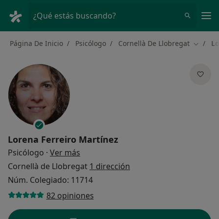
Men
¿Qué estás buscando?
Página De Inicio
Psicólogo
Cornellà De Llobregat
Lo
Cambiar
Lorena Ferreiro Martínez
sobre las especializaciones
Psicólogo
·
Ver más
Cornellà de Llobregat
1 dirección
Núm. Colegiado: 11714
82 opiniones