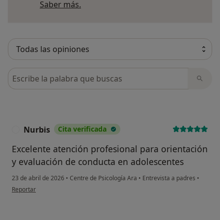
Más información sobre opiniones
Saber más.
Busca en opiniones
Nurbis
Cita verificada
N
Excelente atención profesional para orientación
y evaluación de conducta en adolescentes
23 de abril de 2026
•
Centre de Psicología Ara
•
Entrevista a padres
•
en opinión del usuario Nurbis
Reportar