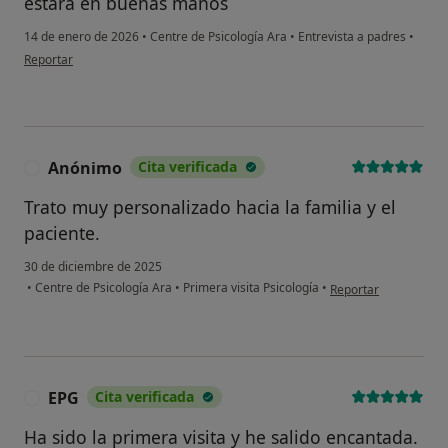
estara en buenas manos
14 de enero de 2026
•
Centre de Psicología Ara
•
Entrevista a padres
•
en opinión del usuario A.M.
Reportar
Anónimo
Cita verificada
A
Trato muy personalizado hacia la familia y el
paciente.
30 de diciembre de 2025
en opinión del usuar
•
Centre de Psicología Ara
•
Primera visita Psicología
•
Reportar
EPG
Cita verificada
E
Ha sido la primera visita y he salido encantada.