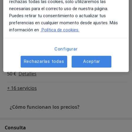
rechazas todas las cookies, solo utilizaremos las
similares.
80 €
Detalles
necesarias para el correcto uso de nuestra página.
Puedes retirar tu consentimiento o actualizar tus
Más de 15 años de experiencia nos avalan. Contacta ya
Visitas sucesivas psicología adultos
preferencias en cualquier momento desde ajustes. Más
con nosotros si necesitas dar un giro a tu vida.
Desde 50 €
Detalles
información en
Política de cookies.
Queremos ayudarte.
Tratamiento para la adicción al móvil
Configurar
50 €
Detalles
Rechazarlas todas
Aceptar
Terapia sexual
50 €
Detalles
+ 16 servicios
¿Cómo funcionan los precios?
Consulta