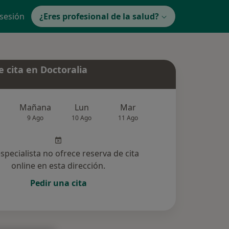
 sesión
¿Eres profesional de la salud?
 cita en Doctoralia
Mañana
Lun
Mar
Mié
Jue
9 Ago
10 Ago
11 Ago
12 Ago
13 Ag
especialista no ofrece reserva de cita
online en esta dirección.
Pedir una cita