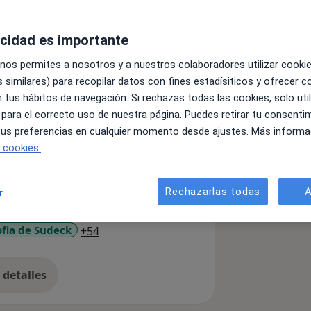
acidad es importante
rsonas, niños, adultos o ancianos
 nos permites a nosotros y a nuestros colaboradores utilizar cooki
icos y aquellas que buscan un alivio
 similares) para recopilar datos con fines estadísiticos y ofrecer 
ro mejor.
 tus hábitos de navegación. Si rechazas todas las cookies, solo uti
 para el correcto uso de nuestra página. Puedes retirar tu consenti
 tus preferencias en cualquier momento desde ajustes. Más informa
e cookies.
Rechazarlas todas
A
r
rtrosis de cadera
a11y_sr_more_diseases
ofia de Sudeck
+54
detalles
bre la experiencia