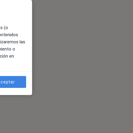
es (o
contenidos
lizaremos las
miento o
ción en
ceptar