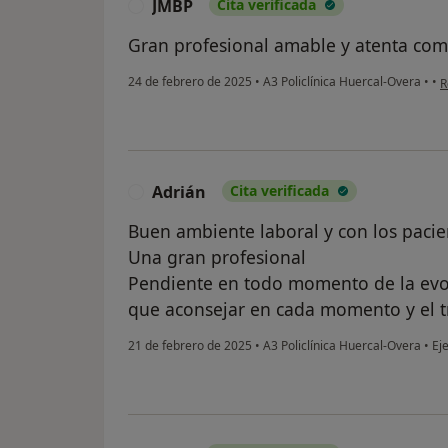
JMBP
Cita verificada
J
Gran profesional amable y atenta com
e
24 de febrero de 2025
•
A3 Policlínica Huercal-Overa
•
•
R
Adrián
Cita verificada
A
Buen ambiente laboral y con los pacie
Una gran profesional
Pendiente en todo momento de la evol
que aconsejar en cada momento y el t
21 de febrero de 2025
•
A3 Policlínica Huercal-Overa
•
Eje