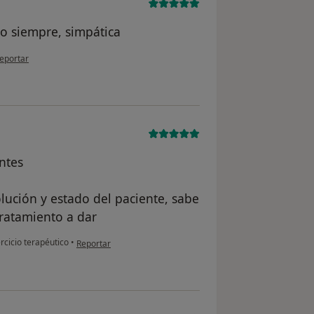
o siempre, simpática
n opinión del usuario JMBP
eportar
ntes
ución y estado del paciente, sabe
ratamiento a dar
en opinión del usuario Adrián
rcicio terapéutico
•
Reportar