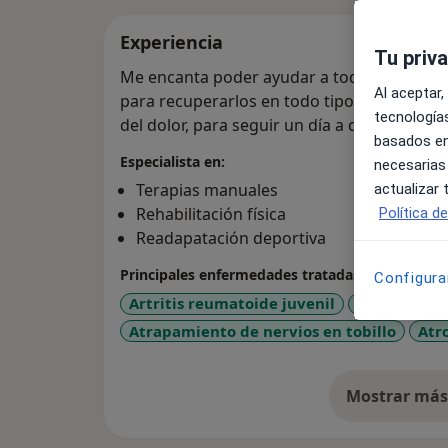
Experiencia
Tu priv
Me encanta poder ayudar a todo tipo de pe
Al aceptar,
para recuperarlos en todo tipo de daños fís
tecnologías
del dolor, para seguir un día a día y un futu
basados en
Especialista en:
necesarias
Terapias manuales
actualizar
Rehabilitación física
Política d
Readapatación deportiva
Principales enfermedades tratadas
Configura
Artritis reumatoide juvenil
Artrosis
A
Atrapamiento de nervios en tobillo
Atr
Mostrar más 
so