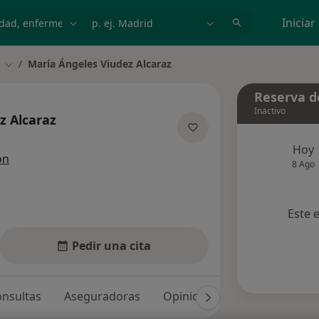
dad, enfermedad o nombre
p. ej. Madrid
Iniciar
María Ángeles Viudez Alcaraz
Cambiar de ciudad
Reserva de
Inactivo
z Alcaraz
sobre las especializaciones
Hoy
ón
8 Ago
Este 
Pedir una cita
nsultas
Aseguradoras
Opiniones (27)