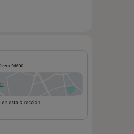
Overa
04600
ar
 abre en una nueva pestaña
e en esta dirección