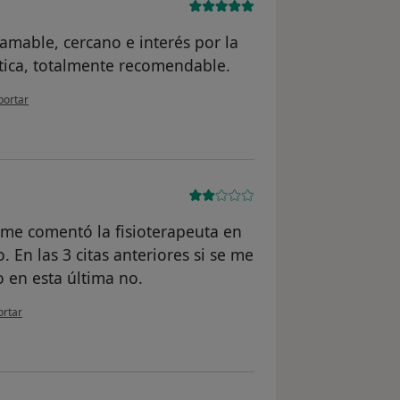
 amable, cercano e interés por la
tica, totalmente recomendable.
opinión del usuario E. M.
portar
y me comentó la fisioterapeuta en
 En las 3 citas anteriores si se me
 en esta última no.
pinión del usuario E.G.M.
ortar