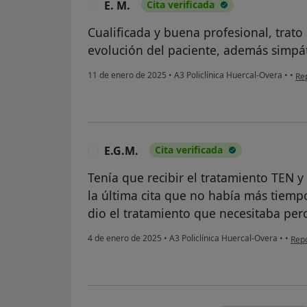
E. M.
Cita verificada
E
Cualificada y buena profesional, trato
evolución del paciente, además simpá
en 
11 de enero de 2025
•
A3 Policlínica Huercal-Overa
•
•
Re
E.G.M.
Cita verificada
E
Tenía que recibir el tratamiento TEN 
la última cita que no había más tiempo.
dio el tratamiento que necesitaba pero
en o
4 de enero de 2025
•
A3 Policlínica Huercal-Overa
•
•
Rep