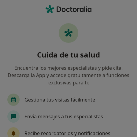
Men
Migraña • Huercal-Overa, Almería
Filtros
• 1
Seguro
Mapa
Especialistas en Migraña en Huercal-Overa
Cuida de tu salud
Así organizamos los resultados
Encuentra los mejores especialistas y pide cita.
Descarga la App y accede gratuitamente a funciones
¿Qué especialidad estás buscando?
exclusivas para ti:
Médico general
Fisioterapeuta
Médico est
Gestiona tus visitas fácilmente
Envía mensajes a tus especialistas
Recibe recordatorios y notificaciones