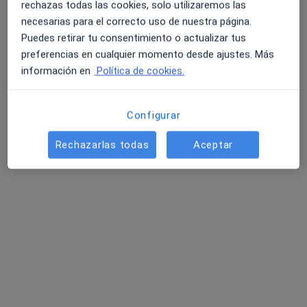
rechazas todas las cookies, solo utilizaremos las
necesarias para el correcto uso de nuestra página.
Puedes retirar tu consentimiento o actualizar tus
preferencias en cualquier momento desde ajustes. Más
información en
Política de cookies.
Dra. Noelia García Martínez
Configurar
·
Ver más
Médica general, Médica estética
Rechazarlas todas
Aceptar
93 opiniones
Dirección 1
Dirección 2
Avenida Doctora Ana Parra 87, Huercal-Overa
•
Mapa
A3 Policlínica Huercal-Overa
Primera visita informativa gratuita
Precio sin especificar
Este especialista no ofrece reserva de cita online en esta dirección.