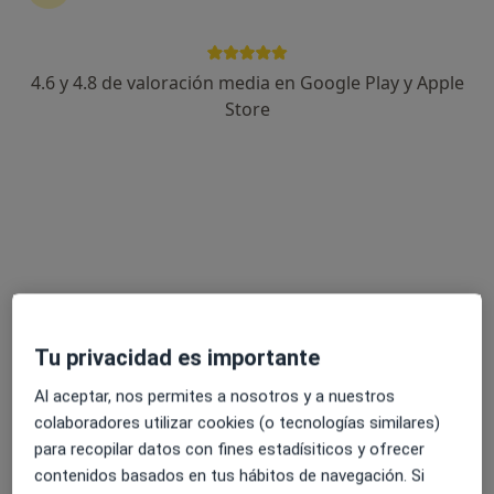
4.6 y 4.8 de valoración media en Google Play y Apple
Opción de pago online
Store
Agustin Gallardo
·
Ver más
Psicólogo
15 opiniones
Dirección
Online
Avenida Guillermo Reyna, 24, Huercal-Overa
•
Mapa
Psicólogos Huercal-Overa
Primera visita Psicología
desde 60 €
Tu privacidad es importante
Este especialista no ofrece reserva de cita online en esta dirección.
Al aceptar, nos permites a nosotros y a nuestros
colaboradores utilizar cookies (o tecnologías similares)
Pedir una cita
para recopilar datos con fines estadísiticos y ofrecer
contenidos basados en tus hábitos de navegación. Si