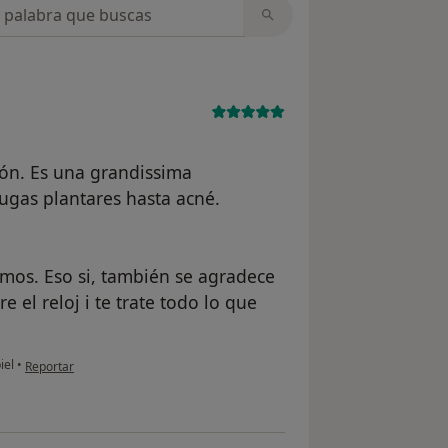
opiniones
zón. Es una grandissima
ugas plantares hasta acné.
mos. Eso si, también se agradece
 el reloj i te trate todo lo que
en opinión del usuario Cuenta eliminada
iel
•
Reportar