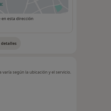
ar
 abre en una nueva pestaña
e en esta dirección
detalles
bre la dirección
varía según la ubicación y el servicio.