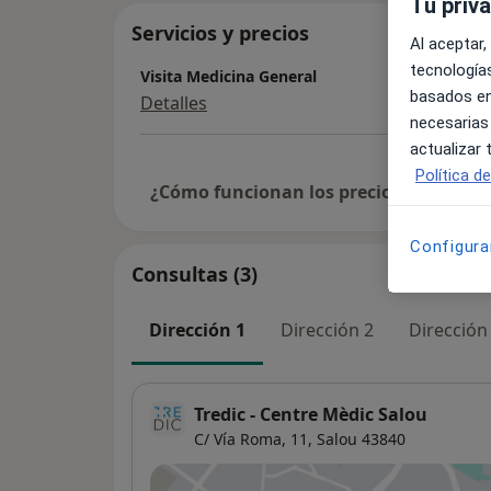
Tu priv
Servicios y precios
Al aceptar,
tecnologías
Visita Medicina General
basados en
Detalles
necesarias
actualizar
Política d
¿Cómo funcionan los precios?
Configura
Consultas (3)
Dirección 1
Dirección 2
Dirección
Tredic - Centre Mèdic Salou
C/ Vía Roma, 11,
Salou
43840