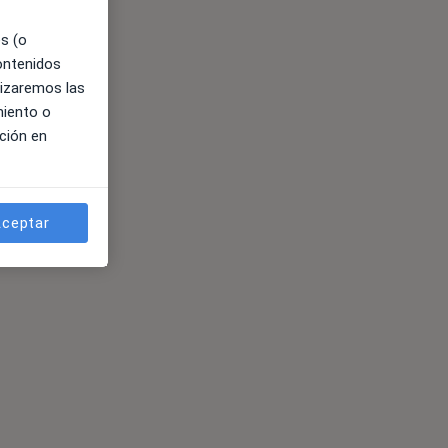
es (o
contenidos
lizaremos las
miento o
ción en
ceptar