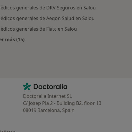
édicos generales de DKV Seguros en Salou
édicos generales de Aegon Salud en Salou
édicos generales de Fiatc en Salou
er más (15)
tratadas
Más en esta categoría: Aseguradoras más populare
Contacto
Doctoralia - Página de inicio
Doctoralia Internet SL
C/ Josep Pla 2 - Building B2, floor 13
08019 Barcelona, Spain