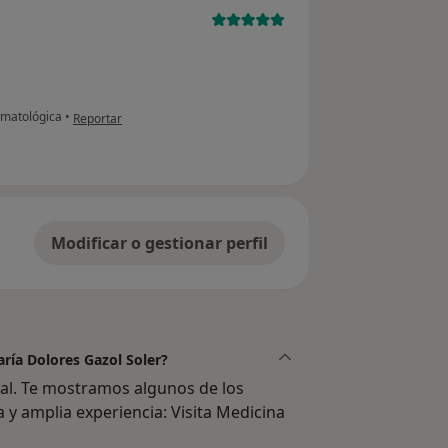
en opinión del usuario paciente anónimo
rmatológica
•
Reportar
Modificar o gestionar perfil
aría Dolores Gazol Soler?
al. Te mostramos algunos de los
a y amplia experiencia: Visita Medicina