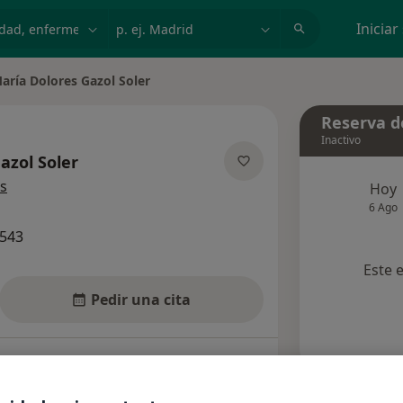
dad, enfermedad o nombre
p. ej. Madrid
Iniciar
aría Dolores Gazol Soler
ar de ciudad
Reserva de
Inactivo
azol Soler
sobre las especializaciones
s
Hoy
6 Ago
2543
Este 
Pedir una cita
Aseguradoras
Opiniones (2)