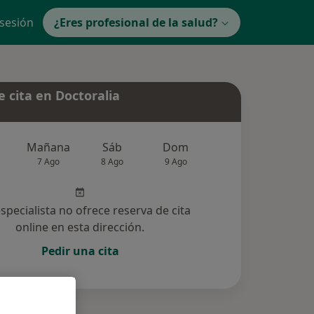
 sesión
¿Eres profesional de la salud?
 cita en Doctoralia
Mañana
Sáb
Dom
Lun
Mar
7 Ago
8 Ago
9 Ago
10 Ago
11 Ag
especialista no ofrece reserva de cita
online en esta dirección.
Pedir una cita