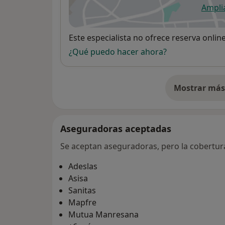
Ampli
se
Disponibilidad
Este especialista no ofrece reserva onlin
¿Qué puedo hacer ahora?
Mostrar más 
so
Aseguradoras aceptadas
Se aceptan aseguradoras, pero la cobertura 
Adeslas
Asisa
Sanitas
Mapfre
Mutua Manresana