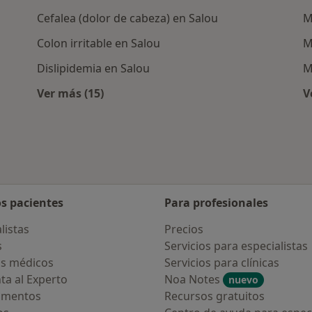
Cefalea (dolor de cabeza) en Salou
M
Colon irritable en Salou
M
Dislipidemia en Salou
M
Ver más (15)
V
rcanas a Salou
Más en esta categoría: Enfermedades más 
os pacientes
Para profesionales
listas
Precios
s
Servicios para especialistas
s médicos
Servicios para clínicas
ta al Experto
Noa Notes
nuevo
amentos
Recursos gratuitos