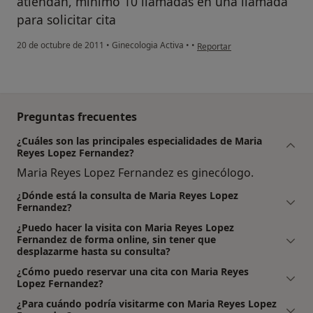
atiendan, mínimo 10 llamadas en una llamada
para solicitar cita
en opinión del usuario pacie
20 de octubre de 2011
•
Ginecologia Activa
•
•
Reportar
Preguntas frecuentes
¿Cuáles son las principales especialidades de Maria
Reyes Lopez Fernandez?
Maria Reyes Lopez Fernandez es ginecólogo.
¿Dónde está la consulta de Maria Reyes Lopez
Fernandez?
¿Puedo hacer la visita con Maria Reyes Lopez
Fernandez de forma online, sin tener que
desplazarme hasta su consulta?
¿Cómo puedo reservar una cita con Maria Reyes
Lopez Fernandez?
¿Para cuándo podría visitarme con Maria Reyes Lopez