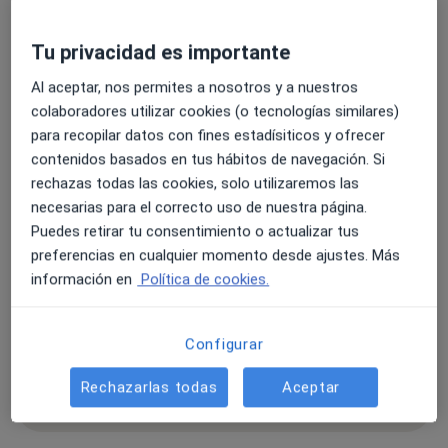
Ginecologia Activa
Tu privacidad es importante
Cl. General Félix Mas, 4-3º2ª,
Ponent
,
Palma de
Al aceptar, nos permites a nosotros y a nuestros
Mallorca
07013
colaboradores utilizar cookies (o tecnologías similares)
para recopilar datos con fines estadísiticos y ofrecer
Ampliar
contenidos basados en tus hábitos de navegación. Si
se abre en una nueva pestañ
rechazas todas las cookies, solo utilizaremos las
necesarias para el correcto uso de nuestra página.
Disponibilidad
Este especialista no ofrece reserva online en esta
Puedes retirar tu consentimiento o actualizar tus
dirección
preferencias en cualquier momento desde ajustes. Más
¿Qué puedo hacer ahora?
información en
Política de cookies.
Formas de pago (visitas privadas)
Configurar
Aseguradoras aceptadas en esta dirección
Detalles
Rechazarlas todas
Aceptar
Mostrar más detalles
sobre la dirección