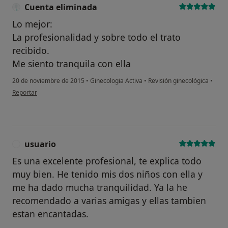
Cuenta eliminada
Lo mejor:
La profesionalidad y sobre todo el trato
recibido.
Me siento tranquila con ella
20 de noviembre de 2015
•
Ginecologia Activa
•
Revisión ginecológica
•
en opinión del usuario Cuenta eliminada
Reportar
usuario
U
Es una excelente profesional, te explica todo
muy bien. He tenido mis dos niños con ella y
me ha dado mucha tranquilidad. Ya la he
recomendado a varias amigas y ellas tambien
estan encantadas.