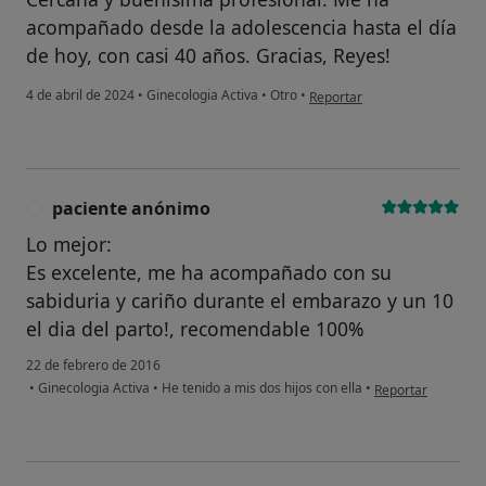
acompañado desde la adolescencia hasta el día
de hoy, con casi 40 años. Gracias, Reyes!
en opinión del usuario A. Bibi
4 de abril de 2024
•
Ginecologia Activa
•
Otro
•
Reportar
paciente anónimo
P
Lo mejor:
Es excelente, me ha acompañado con su
sabiduria y cariño durante el embarazo y un 10
el dia del parto!, recomendable 100%
22 de febrero de 2016
en opinión del us
•
Ginecologia Activa
•
He tenido a mis dos hijos con ella
•
Reportar