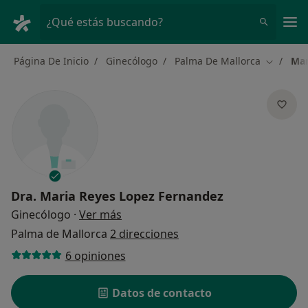
Men
¿Qué estás buscando?
Página De Inicio
Ginecólogo
Palma De Mallorca
Mar
Cambiar 
Dra.
Maria Reyes Lopez Fernandez
sobre las especializaciones
Ginecólogo
·
Ver más
Palma de Mallorca
2 direcciones
6 opiniones
Datos de contacto