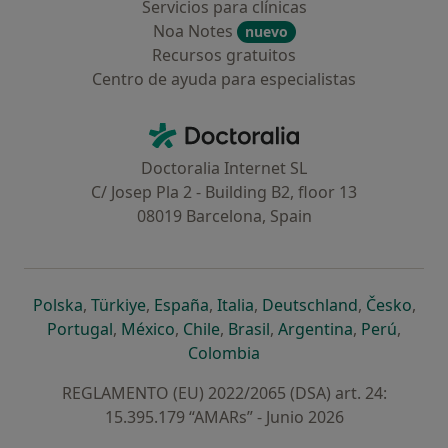
Servicios para clínicas
Noa Notes
nuevo
Recursos gratuitos
Centro de ayuda para especialistas
Contacto
Doctoralia - Página de inicio
Doctoralia Internet SL
C/ Josep Pla 2 - Building B2, floor 13
08019 Barcelona, Spain
se abre en una nueva pestaña
se abre en una nueva pestaña
se abre en una nueva pestaña
se abre en una nueva pes
se abre en 
se a
Polska
,
Türkiye
,
España
,
Italia
,
Deutschland
,
Česko
,
se abre en una nueva pestaña
se abre en una nueva pestaña
se abre en una nueva pestaña
se abre en una nueva p
se abre en 
se abr
Portugal
,
México
,
Chile
,
Brasil
,
Argentina
,
Perú
,
se abre en una nueva pe
Colombia
REGLAMENTO (EU) 2022/2065 (DSA) art. 24:
15.395.179 “AMARs” - Junio 2026