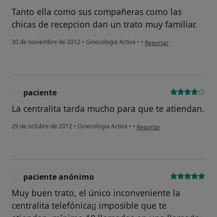
Tanto ella como sus compañeras como las
chicas de recepcion dan un trato muy familiar.
en opinión del usuario usu
30 de noviembre de 2012
•
Ginecologia Activa
•
•
Reportar
paciente
P
La centralita tarda mucho para que te atiendan.
en opinión del usuario pacien
29 de octubre de 2012
•
Ginecologia Activa
•
•
Reportar
paciente anónimo
P
Muy buen trato, el único inconveniente la
centralita telefónica¡¡ imposible que te