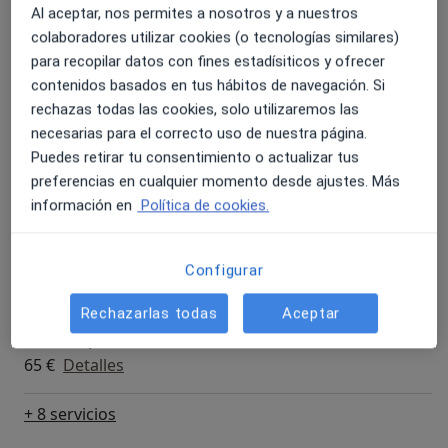
las cuatro paredes de una consulta, ya que estoy
Al aceptar, nos permites a nosotros y a nuestros
Primera visita Psicología
continuamente formándome y supervisando en
colaboradores utilizar cookies (o tecnologías similares)
35 € - 45 €
Detalles
diferentes enfoques terapéuticos para poder sumar y
para recopilar datos con fines estadísiticos y ofrecer
nutrir a las personas que acompaño.
contenidos basados en tus hábitos de navegación. Si
Mindfulness
rechazas todas las cookies, solo utilizaremos las
Mi vida me ha ido llevando a un camino de desarrollo
Desde 30 €
Detalles
necesarias para el correcto uso de nuestra página.
cada vez más profundo en el área del trauma: el
Puedes retirar tu consentimiento o actualizar tus
mundo de las heridas humanas y emocionales. Esas
preferencias en cualquier momento desde ajustes. Más
Primera consulta
heridas que llevamos todas las personas desde que
información en
Política de cookies.
35 €
Detalles
‘aprendemos’ a estar en el mundo y participamos en
él. Esas heridas por no ser vistos en nuestro entorno
Psicoterapia
Configurar
más inmediato y deseado. Esas heridas que nos
55 € - 65 €
Detalles
marcan hasta el momento actual. Heridas por
Rechazarlas todas
Aceptar
renunciar a ser quienes somos a cambio del apego y
Psicoterapia individual
del amor de los demás. Este entendimiento cada vez
65 €
Detalles
más profundo del trauma que habita en todos
nosotros me convierte en mejor profesional y, sin
+ 8 servicios
duda, en mejor persona puesto que comprendo y
sano mi propio trauma, mi propia herida.