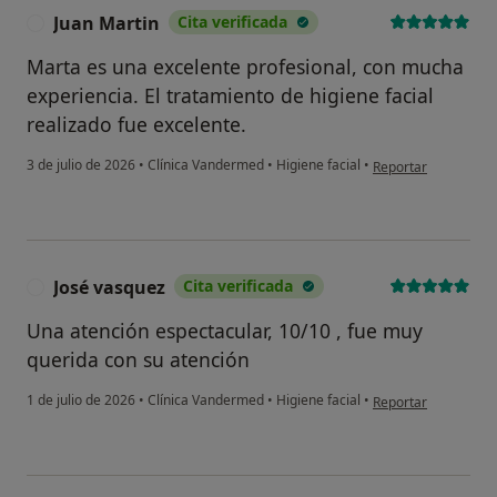
Juan Martin
Cita verificada
J
Marta es una excelente profesional, con mucha
experiencia. El tratamiento de higiene facial
realizado fue excelente.
en opinión del usuar
3 de julio de 2026
•
Clínica Vandermed
•
Higiene facial
•
Reportar
José vasquez
Cita verificada
J
Una atención espectacular, 10/10 , fue muy
querida con su atención
en opinión del usua
1 de julio de 2026
•
Clínica Vandermed
•
Higiene facial
•
Reportar