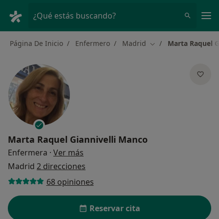
Men
¿Qué estás buscando?
Página De Inicio
Enfermero
Madrid
Marta Raquel G
Cambiar de ciudad
Marta Raquel Giannivelli Manco
sobre las especializaciones
Enfermera
·
Ver más
Madrid
2 direcciones
68 opiniones
Reservar cita