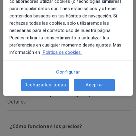
colaboradores utilizar cookies (o tecnologías similares)
Reservar cita
80 €
Detalles
para recopilar datos con fines estadísiticos y ofrecer
contenidos basados en tus hábitos de navegación. Si
rechazas todas las cookies, solo utilizaremos las
Peeling
155 €
Detalles
necesarias para el correcto uso de nuestra página.
Puedes retirar tu consentimiento o actualizar tus
preferencias en cualquier momento desde ajustes. Más
Terapia HIFEM
información en
Política de cookies.
270 €
Detalles
Técnica microneedling
Configurar
Desde 160 €
Detalles
Rechazarlas todas
Aceptar
Visita Medicina Complementaria y terapias alternativas
Detalles
¿Cómo funcionan los precios?