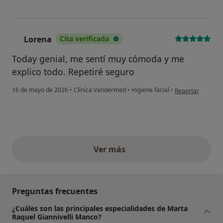
Lorena
Cita verificada
L
Today genial, me sentí muy cómoda y me
explico todo. Repetiré seguro
en opinión del us
16 de mayo de 2026
•
Clínica Vandermed
•
Higiene facial
•
Reportar
Ver más
opiniones anteriores
Preguntas frecuentes
¿Cuáles son las principales especialidades de Marta
Raquel Giannivelli Manco?