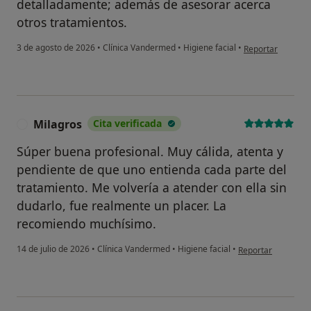
detalladamente; además de asesorar acerca
otros tratamientos.
en opinión del us
3 de agosto de 2026
•
Clínica Vandermed
•
Higiene facial
•
Reportar
Milagros
Cita verificada
M
Súper buena profesional. Muy cálida, atenta y
pendiente de que uno entienda cada parte del
tratamiento. Me volvería a atender con ella sin
dudarlo, fue realmente un placer. La
recomiendo muchísimo.
en opinión del usu
14 de julio de 2026
•
Clínica Vandermed
•
Higiene facial
•
Reportar