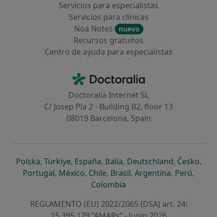
Servicios para especialistas
Servicios para clínicas
Noa Notes
nuevo
Recursos gratuitos
Centro de ayuda para especialistas
Contacto
Doctoralia - Página de inicio
Doctoralia Internet SL
C/ Josep Pla 2 - Building B2, floor 13
08019 Barcelona, Spain
se abre en una nueva pestaña
se abre en una nueva pestaña
se abre en una nueva pestaña
se abre en una nueva pes
se abre en 
se a
Polska
,
Türkiye
,
España
,
Italia
,
Deutschland
,
Česko
,
se abre en una nueva pestaña
se abre en una nueva pestaña
se abre en una nueva pestaña
se abre en una nueva p
se abre en 
se abr
Portugal
,
México
,
Chile
,
Brasil
,
Argentina
,
Perú
,
se abre en una nueva pe
Colombia
REGLAMENTO (EU) 2022/2065 (DSA) art. 24:
15.395.179 “AMARs” - Junio 2026