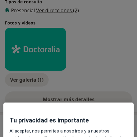
Tipos de consulta
Presencial
Ver direcciones (2)
Fotos y vídeos
Ver galería (1)
Mostrar más detalles
sobre la experiencia
Tu privacidad es importante
Servicios y precios
Al aceptar, nos permites a nosotros y a nuestros
Higiene facial