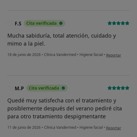
F.S
Cita verificada
F
Mucha sabiduría, total atención, cuidado y
mimo a la piel.
en opinión del usu
18 de junio de 2026
•
Clínica Vandermed
•
Higiene facial
•
Reportar
M.P
Cita verificada
M
Quedé muy satisfecha con el tratamiento y
posiblemente después del verano pediré cita
para otro tratamiento despigmentante
en opinión del usu
11 de junio de 2026
•
Clínica Vandermed
•
Higiene facial
•
Reportar