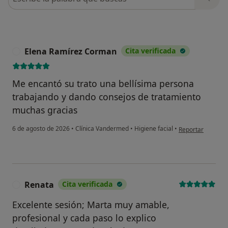
Elena Ramírez Corman
Cita verificada
E
Me encantó su trato una bellísima persona
trabajando y dando consejos de tratamiento
muchas gracias
en opinión del u
6 de agosto de 2026
•
Clínica Vandermed
•
Higiene facial
•
Reportar
Renata
Cita verificada
R
Excelente sesión; Marta muy amable,
profesional y cada paso lo explico