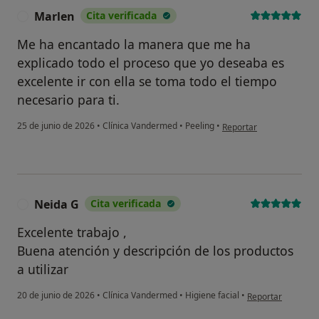
Marlen
Cita verificada
M
Me ha encantado la manera que me ha
explicado todo el proceso que yo deseaba es
excelente ir con ella se toma todo el tiempo
necesario para ti.
en opinión del usuario 
25 de junio de 2026
•
Clínica Vandermed
•
Peeling
•
Reportar
Neida G
Cita verificada
Excelente trabajo ,
Buena atención y descripción de los productos
a utilizar
en opinión del us
20 de junio de 2026
•
Clínica Vandermed
•
Higiene facial
•
Reportar