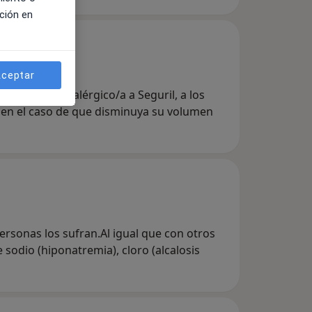
ción en
ceptar
caso de ser alérgico/a a Seguril, a los
- en el caso de que disminuya su volumen
rsonas los sufran.Al igual que con otros
sodio (hiponatremia), cloro (alcalosis