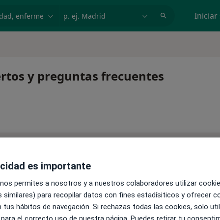
dad, enfermedad o nombre
p. ej. Madrid
Iniciar
ertos y preguntas frecuentes
acidad es importante
 nos permites a nosotros y a nuestros colaboradores utilizar cooki
omprimidos, es un diurético perteneciente al grupo de las
 similares) para recopilar datos con fines estadísiticos y ofrecer 
do la presión arterial (antihipertensivo).Siempre bajo la pr
 tus hábitos de navegación. Si rechazas todas las cookies, solo uti
s
 para el correcto uso de nuestra página. Puedes retirar tu consenti