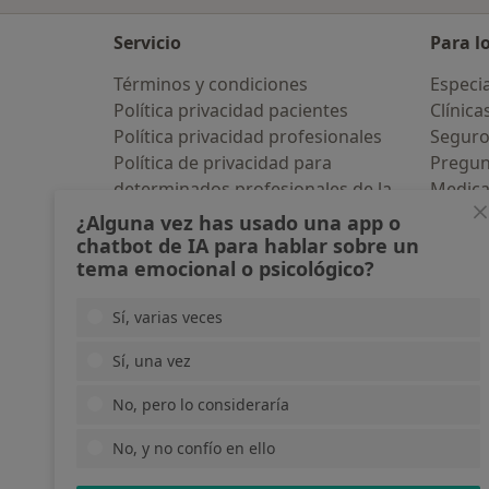
Servicio
Para l
Términos y condiciones
Especia
Política privacidad pacientes
Clínica
Política privacidad profesionales
Seguro
Política de privacidad para
Pregun
determinados profesionales de la
Medic
salud
Servici
¿Alguna vez has usado una app o
Política de cookies
Enfer
chatbot de IA para hablar sobre un
tema emocional o psicológico?
Así organizamos los resultados
Pregun
Accesibilidad
Aplicac
Sí, varias veces
Quiénes somos
Blog p
Empleos
Nuevas posiciones
Sí, una vez
Partners
Prensa
No, pero lo consideraría
Contacto
No, y no confío en ello