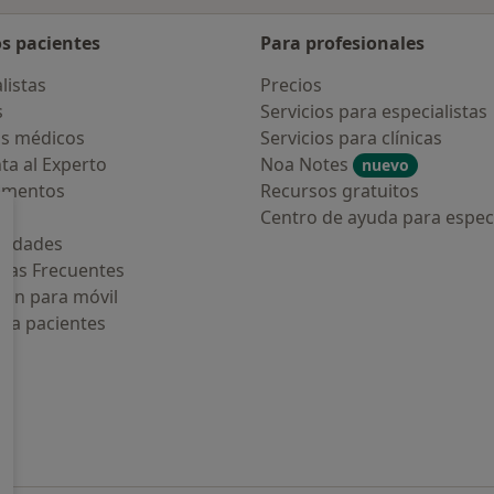
os pacientes
Para profesionales
listas
Precios
s
Servicios para especialistas
s médicos
Servicios para clínicas
ta al Experto
Noa Notes
nuevo
amentos
Recursos gratuitos
os
Centro de ayuda para especi
medades
tas Frecuentes
ión para móvil
ara pacientes