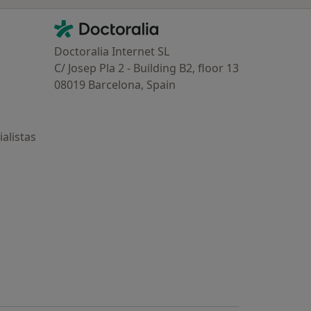
Contacto
Doctoralia - Página de inicio
Doctoralia Internet SL
C/ Josep Pla 2 - Building B2, floor 13
08019 Barcelona, Spain
alistas