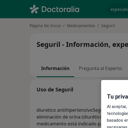
especiali
Página De Inicio
Medicamentos
Seguril
Seguril - Información, exp
Información
Pregunta al Experto
Uso de Seguril
Tu priv
Al aceptar,
diuretico antihipertensivoSeguril 40 mg c
tecnologías
eliminación de orina (diurético) y reducien
basados en
medicamento está indicado para
...
ver má
necesarias