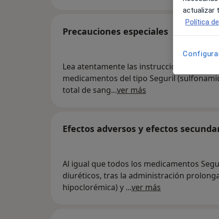
actualizar
Política d
Precauciones especiales
Configura
Lea atentamente las instrucciones que se p
medicamentos del tipo Seguril (sulfonami
total de sang
...
ver más
Efectos adversos y efectos secunda
Al igual que todos los medicamentos Segur
diuréticos, tras la administración prolon
hipoclorémica) y
...
ver más