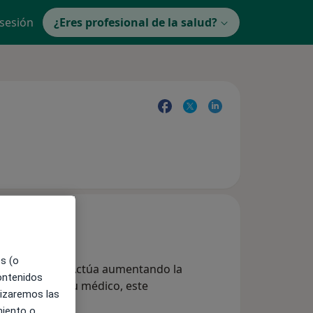
 sesión
¿Eres profesional de la salud?
es (o
 sulfonamidas. Actúa aumentando la
contenidos
escripción de su médico, este
lizaremos las
miento o