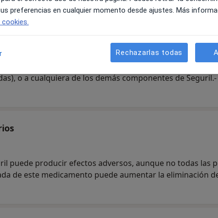
 tus preferencias en cualquier momento desde ajustes. Más informa
e cookies.
Rechazarlas todas
A
r
roporcionan en el apartado 3 (ver “Como tomar Seguril”).en 
das), o a cualquiera de los demás componentes de Seguril.
rios
il puede producir efectos adversos, aunque no todas las pe
gada de este medicamento puede aumentar la eliminación de 