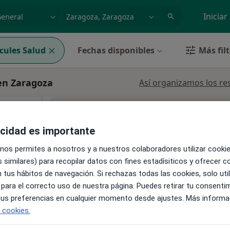
dad, enfermedad o nombre
p. ej. Madrid
Iniciar
cules Salud
Fechas disponibles
Más fil
en Zaragoza
Así organizamos los re
La reserva de cita online no está dispon
uda
Pedir una cita
acidad es importante
 nos permites a nosotros y a nuestros colaboradores utilizar cooki
 similares) para recopilar datos con fines estadísiticos y ofrecer 
 tus hábitos de navegación. Si rechazas todas las cookies, solo uti
 para el correcto uso de nuestra página. Puedes retirar tu consenti
•
Mapa
 tus preferencias en cualquier momento desde ajustes. Más informa
e cookies.