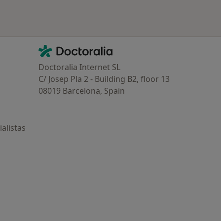
Contacto
Doctoralia - Página de inicio
Doctoralia Internet SL
C/ Josep Pla 2 - Building B2, floor 13
08019 Barcelona, Spain
alistas