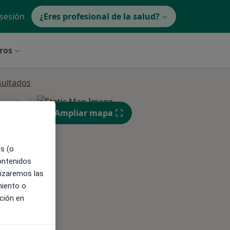
 sesión
¿Eres profesional de la salud?
tros
sultados
ible
Ampliar mapa
es (o
contenidos
lizaremos las
miento o
ción en