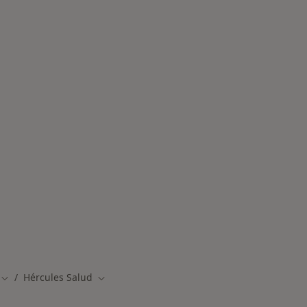
des más tratadas
Hércules Salud
udad
Cambiar de ciudad
Cambiar de ciudad