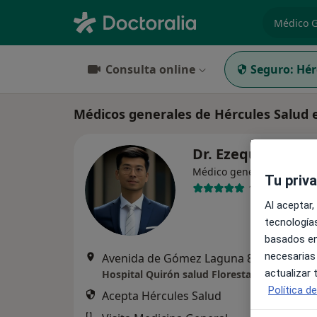
especiali
Consulta online
Seguro:
Hér
Médicos generales de Hércules Salud 
Dr. Ezequiel Yas
Médico general
Tu priv
1 opinión
Al aceptar,
tecnologías
basados en
necesarias
Avenida de Gómez Laguna 82, Zaragoza
actualizar
Hospital Quirón salud Floresta
Política d
Acepta Hércules Salud