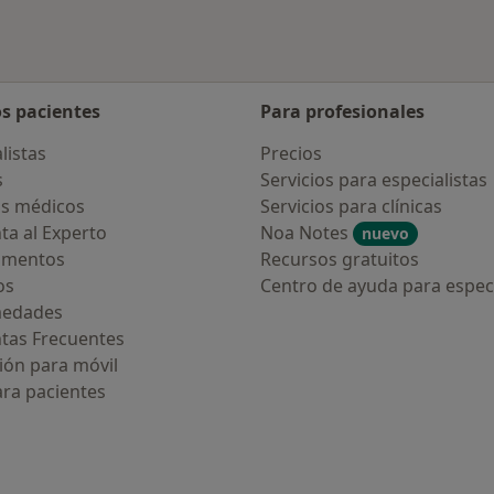
os pacientes
Para profesionales
listas
Precios
s
Servicios para especialistas
s médicos
Servicios para clínicas
ta al Experto
Noa Notes
nuevo
amentos
Recursos gratuitos
os
Centro de ayuda para especi
medades
tas Frecuentes
ión para móvil
ara pacientes