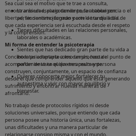
Sea cual sea el motivo que te trae a consulta,
encontrarás un espacio donde poder hablar con
La ansiedad, el agotamiento, la autoexigencia o el
libertad, sin sentirte juzgado y con la tranquilidad de
perfeccionismo forman parte de tu día a día.
que cada experiencia será escuchada desde el respeto
Tienes dificultades en las relaciones personales,
y la comprensión.
laborales o académicas.
Mi forma de entender la psicoterapia
Sientes que has dedicado gran parte de tu vida a
Concibo la psicoterapia como un proceso de
intentar adaptarte a los demás, hasta el punto de
acompañamiento en el que terapeuta y persona
perder de vista quién eres realmente.
construyen, conjuntamente, un espacio de confianza
Quieres conocerte mejor, fortalecer tu
desde el que comprender aquello que está generando
autoestima y vivir con mayor equilibrio y
sufrimiento y encontrar nuevas maneras de
bienestar.
afrontarlo.
No trabajo desde protocolos rígidos ni desde
soluciones universales, porque entiendo que cada
persona posee una historia única, unas fortalezas,
unas dificultades y una manera particular de
relacionarse consigo misma y con el mundo.