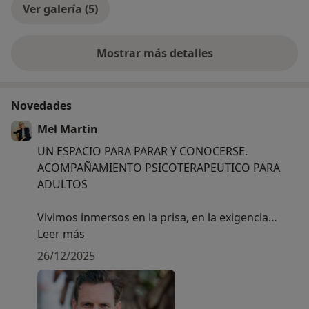
Ver galería (5)
Mostrar más detalles
sobre la experiencia
Novedades
Mel Martin
UN ESPACIO PARA PARAR Y CONOCERSE.
ACOMPAÑAMIENTO PSICOTERAPEUTICO PARA
ADULTOS
Vivimos inmersos en la prisa, en la exigencia
constante y en el “hacer” automático. Muchas
Leer más
personas llegan a un punto en el que, aun
26/12/2025
teniendo todo aparentemente bajo control,
sienten malestar, cansancio emocional, confusión
o una desconexión profunda consigo mismas.