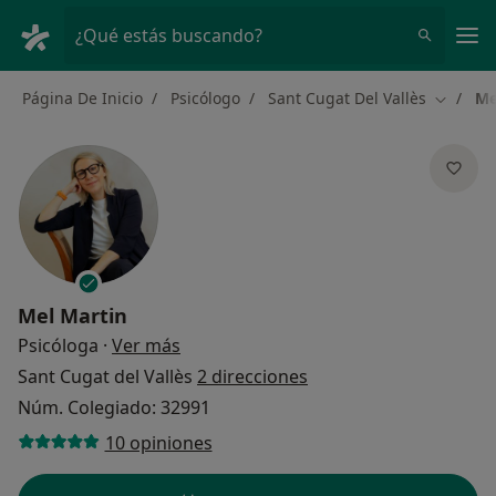
Men
¿Qué estás buscando?
Página De Inicio
Psicólogo
Sant Cugat Del Vallès
Me
Cambiar
Mel Martin
sobre las especializaciones
Psicóloga
·
Ver más
Sant Cugat del Vallès
2 direcciones
Núm. Colegiado: 32991
10 opiniones