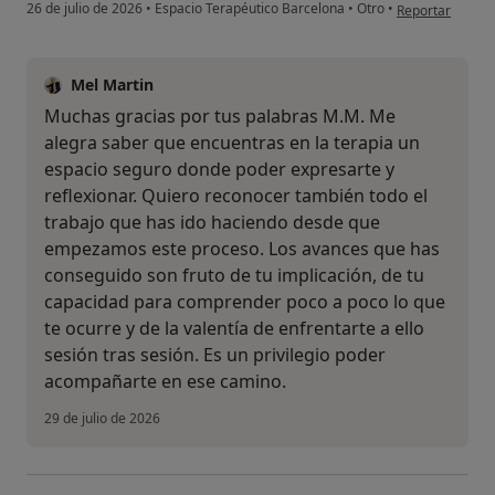
en opinión del 
26 de julio de 2026
•
Espacio Terapéutico Barcelona
•
Otro
•
Tomar decisiones más conscientes
Reportar
La crisis no define quién eres; acompañada,
Mel Martin
puede ser una oportunidad de transformación.
Muchas gracias por tus palabras M.M. Me
alegra saber que encuentras en la terapia un
Cada proceso es único. El acompañamiento se
espacio seguro donde poder expresarte y
adapta a tu momento vital, a tu historia y a tu
reflexionar. Quiero reconocer también todo el
ritmo, con una mirada terapéutica, humana y
trabajo que has ido haciendo desde que
respetuosa.
empezamos este proceso. Los avances que has
conseguido son fruto de tu implicación, de tu
Si crees que este acompañamiento puede ser útil
capacidad para comprender poco a poco lo que
para ti, o si tienes alguna duda, puedes ponerte
te ocurre y de la valentía de enfrentarte a ello
en contacto conmigo y lo valoraremos con calma.
sesión tras sesión. Es un privilegio poder
acompañarte en ese camino.
29 de julio de 2026