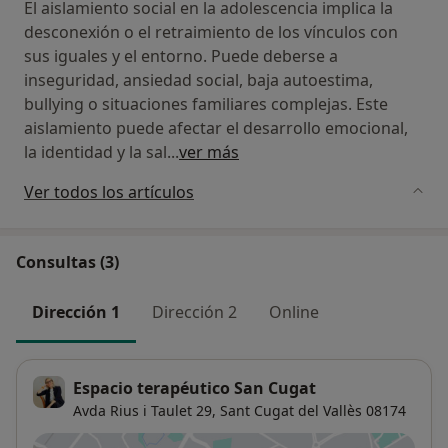
seguro donde poder explorar, comprender y
El aislamiento social en la adolescencia implica la
reajustar con un impacto en estas tres
desconexión o el retraimiento de los vínculos con
dimensiones:
sus iguales y el entorno. Puede deberse a
inseguridad, ansiedad social, baja autoestima,
- Tú relación contigo
bullying o situaciones familiares complejas. Este
Autoconocimiento y escucha interna
aislamiento puede afectar el desarrollo emocional,
Reconocimiento de emociones, necesidades y
la identidad y la sal
...
ver más
límites
Ver todos los artículos
Fortalecimiento de la autoestima
Relación más amable y consciente contigo
mismo/a
Consultas (3)
- Tú relación con los demás
Dirección 1
Dirección 2
Online
Comprensión y sanación de miedos e
inseguridades
Transformación de patrones relacionales
Relaciones más sanas, auténticas y equilibradas
Espacio terapéutico San Cugat
Mejora del vínculo y del respeto mutuo
Avda Rius i Taulet 29,
Sant Cugat del Vallès
08174