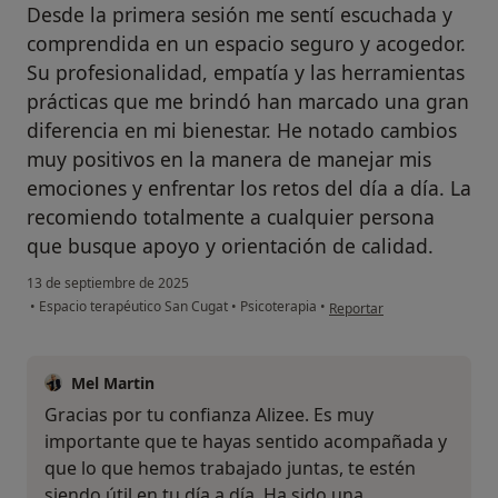
Desde la primera sesión me sentí escuchada y
comprendida en un espacio seguro y acogedor.
Su profesionalidad, empatía y las herramientas
prácticas que me brindó han marcado una gran
diferencia en mi bienestar. He notado cambios
muy positivos en la manera de manejar mis
emociones y enfrentar los retos del día a día. La
recomiendo totalmente a cualquier persona
que busque apoyo y orientación de calidad.
13 de septiembre de 2025
en opinión del usuario Aliz
•
Espacio terapéutico San Cugat
•
Psicoterapia
•
Reportar
Mel Martin
Gracias por tu confianza Alizee. Es muy
importante que te hayas sentido acompañada y
que lo que hemos trabajado juntas, te estén
siendo útil en tu día a día. Ha sido una