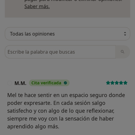
Se trabajan aspectos como la gestión del estrés y
Más información sobre opiniones
Saber más.
la autoexigencia, la toma de decisiones y la
reconexión con valores y propósito, con el
objetivo de recuperar bienestar, claridad y
coherencia vital.
- Personas en crisis vital
Busca en opiniones
En momentos de pérdida, cambio o vacío interno,
es necesario parar y recibir apoyo. Este
acompañamiento ofrece un espacio seguro para
sostener el malestar, comprender lo que ocurre y
M.M.
Cita verificada
M
reconstruir sentido a tu ritmo.
Mel te hace sentir en un espacio seguro donde
Trabajaremos en:
poder expresarte. En cada sesión salgo
Gestionar dolor e incertidumbre
satisfecho y con algo de lo que reflexionar,
Elaborar duelos y cambios vitales
siempre me voy con la sensación de haber
Reconstruir la identidad
aprendido algo más.
Regular emociones y recuperar seguridad interna