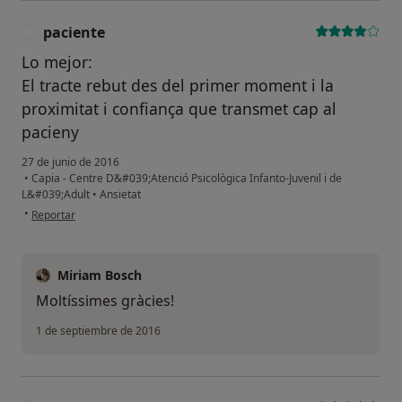
paciente
P
Lo mejor:
El tracte rebut des del primer moment i la
proximitat i confiança que transmet cap al
pacieny
27 de junio de 2016
•
Capia - Centre D&#039;Atenció Psicològica Infanto-Juvenil i de
L&#039;Adult
•
Ansietat
en opinión del usuario paciente
•
Reportar
Miriam Bosch
Moltíssimes gràcies!
1 de septiembre de 2016