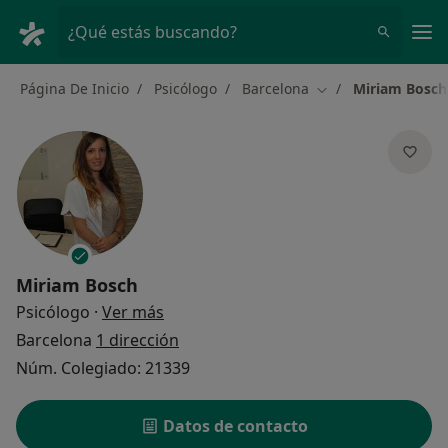
Men
¿Qué estás buscando?
Página De Inicio
Psicólogo
Barcelona
Miriam Bosch
Cambiar de ciudad
Miriam Bosch
sobre las especializaciones
Psicólogo
·
Ver más
Barcelona
1 dirección
Núm. Colegiado: 21339
Datos de contacto