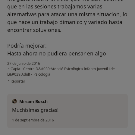
que en las sesiones trabajamos varias
alternativas para atacar una misma situacion, lo
que hace un trabajo dimanico y variado hasta
encontrar soluviones.
Podría mejorar:
Hasta ahora no pudiera pensar en algo
27 de junio de 2016
•
Capia - Centre D&#039;Atenció Psicològica Infanto-Juvenil i de
L&#039;Adult
•
Psicologia
en opinión del usuario paciente anónimo
•
Reportar
Miriam Bosch
Muchísimas gracias!
1 de septiembre de 2016