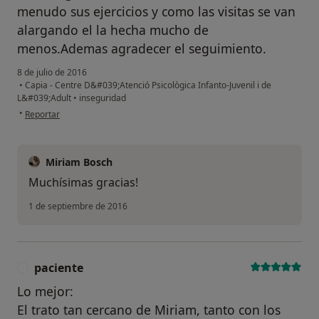
menudo sus ejercicios y como las visitas se van
alargando el la hecha mucho de
menos.Ademas agradecer el seguimiento.
8 de julio de 2016
•
Capia - Centre D&#039;Atenció Psicològica Infanto-Juvenil i de
L&#039;Adult
•
inseguridad
en opinión del usuario Cuenta eliminada
•
Reportar
Miriam Bosch
Muchísimas gracias!
1 de septiembre de 2016
paciente
P
Lo mejor:
El trato tan cercano de Miriam, tanto con los