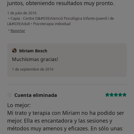
juntos, obteniendo resultados muy pronto.
1 de julio de 2016
•
Capia - Centre D&#039;Atenció Psicològica Infanto-Juvenil i de
L&#039;Adult
•
Psicoterapia individual
en opinión del usuario anónimo
•
Reportar
Miriam Bosch
Muchísimas gracias!
1 de septiembre de 2016
Cuenta eliminada
Lo mejor:
Mi trato y terapia con Miriam no ha podido ser
mejor. Ella es encantadora y las sesiones y
métodos muy amenos y eficazes. En sólo unas