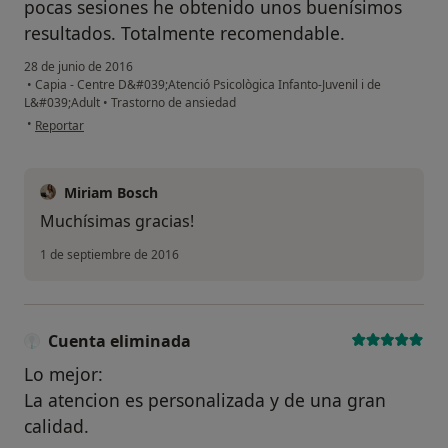
pocas sesiones he obtenido unos buenísimos
resultados. Totalmente recomendable.
28 de junio de 2016
•
Capia - Centre D&#039;Atenció Psicològica Infanto-Juvenil i de
L&#039;Adult
•
Trastorno de ansiedad
en opinión del usuario Cuenta eliminada
•
Reportar
Miriam Bosch
Muchísimas gracias!
1 de septiembre de 2016
Cuenta eliminada
Lo mejor:
La atencion es personalizada y de una gran
calidad.