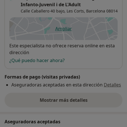
Infanto-Juvenil i de L'Adult
Calle Caballero 40 bajo,
Les Corts
,
Barcelona
08014
Ampliar
se abre en una nueva pestañ
Disponibilidad
Este especialista no ofrece reserva online en esta
dirección
¿Qué puedo hacer ahora?
Formas de pago (visitas privadas)
Aseguradoras aceptadas en esta dirección
Detalles
Mostrar más detalles
sobre la dirección
Aseguradoras aceptadas