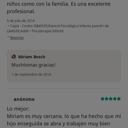
niños como con la familia. Es una excelente
profesional.
5 de julio de 2016
•
Capia - Centre D&#039;Atenció Psicològica Infanto-Juvenil i de
L&#039;Adult
•
Psicoterapia Infantil
en opinión del usuario paciente
•
Reportar
Miriam Bosch
Muchísimas gracias!
1 de septiembre de 2016
anónimo
A
Lo mejor:
Miriam es muy cercana, lo que ha hecho que mi
hijo enseguida se abra y trabajen muy bien