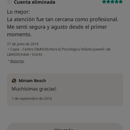
Cuenta eliminada
Lo mejor:
La atención fue tan cercana como profesional.
Me senti segura y agusto desde el primer
momento.
27 de junio de 2016
•
Capia - Centre D&#039;Atenció Psicològica Infanto-Juvenil i de
L&#039;Adult
•
Estrés
en opinión del usuario Cuenta eliminada
•
Reportar
Miriam Bosch
Muchísimas gracias!
1 de septiembre de 2016