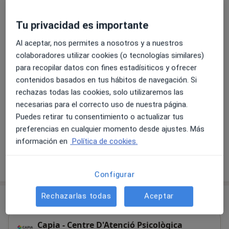
toda la información que necesites. Puedes entrar en
Artículos
nuestra web y ver todos nuestros datos de contacto
Tu privacidad es importante
www.psicologiacapia.com
Al aceptar, nos permites a nosotros y a nuestros
Depresión
colaboradores utilizar cookies (o tecnologías similares)
para recopilar datos con fines estadísiticos y ofrecer
En CAPIA contamos con especialistas en el Trastorno
contenidos basados en tus hábitos de navegación. Si
de depresión o Trastorno depresivo.
rechazas todas las cookies, solo utilizaremos las
En primer lugar, realizamos una evaluación del
necesarias para el correcto uso de nuestra página.
trastorno, distinguiéndolo de otros posibles
Puedes retirar tu consentimiento o actualizar tus
trastornos asociados, y en segundo lugar, seguimos
preferencias en cualquier momento desde ajustes. Más
los protocolos terapéuticos más indicados para la
información en
Política de cookies.
total superación de los síntomas y
...
ver más
Ver todos los artículos
Configurar
Rechazarlas todas
Aceptar
Consulta
Capia - Centre D'Atenció Psicològica