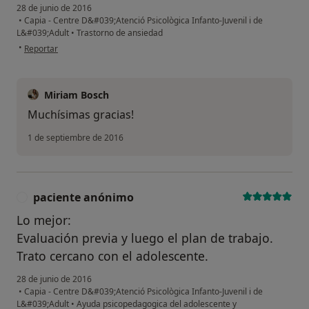
28 de junio de 2016
•
Capia - Centre D&#039;Atenció Psicològica Infanto-Juvenil i de
L&#039;Adult
•
Trastorno de ansiedad
en opinión del usuario Cuenta eliminada
•
Reportar
Miriam Bosch
Muchísimas gracias!
1 de septiembre de 2016
paciente anónimo
P
Lo mejor:
Evaluación previa y luego el plan de trabajo.
Trato cercano con el adolescente.
28 de junio de 2016
•
Capia - Centre D&#039;Atenció Psicològica Infanto-Juvenil i de
L&#039;Adult
•
Ayuda psicopedagogica del adolescente y