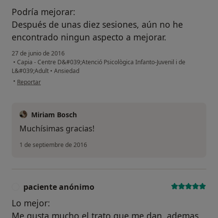
Podría mejorar:
Después de unas diez sesiones, aún no he
encontrado ningun aspecto a mejorar.
27 de junio de 2016
•
Capia - Centre D&#039;Atenció Psicològica Infanto-Juvenil i de
L&#039;Adult
•
Ansiedad
en opinión del usuario usuario
•
Reportar
Miriam Bosch
Muchísimas gracias!
1 de septiembre de 2016
paciente anónimo
P
Lo mejor:
Me gusta mucho el trato que me dan, ademas