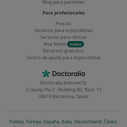
Blog para pacientes
Para profesionales
Precios
Servicios para especialistas
Servicios para clínicas
Noa Notes
nuevo
Recursos gratuitos
Centro de ayuda para especialistas
Contacto
Doctoralia - Página de inicio
Doctoralia Internet SL
C/ Josep Pla 2 - Building B2, floor 13
08019 Barcelona, Spain
se abre en una nueva pestaña
se abre en una nueva pestaña
se abre en una nueva pestaña
se abre en una nueva pes
se abre en 
se a
Polska
,
Türkiye
,
España
,
Italia
,
Deutschland
,
Česko
,