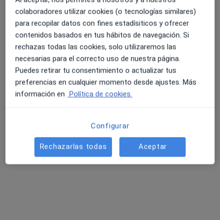
colaboradores utilizar cookies (o tecnologías similares)
Trastorno del sueño por ansiedad
para recopilar datos con fines estadísiticos y ofrecer
Trastornos de habilidades sociales
contenidos basados en tus hábitos de navegación. Si
Trastornos de conducta
rechazas todas las cookies, solo utilizaremos las
Trastornos de la personalidad
necesarias para el correcto uso de nuestra página.
a11y_sr_more_diseases
Trastornos disociativos
+13
Puedes retirar tu consentimiento o actualizar tus
preferencias en cualquier momento desde ajustes. Más
Pacientes que atiendo
información en
Política de cookies.
Adultos
Niños a partir de 13 años (Solo en algunas
Configurar
direcciones)
Rechazarlas todas
Aceptar
Tipos de consulta
Presencial
Ver direcciones (1)
Videoconsulta
Ver calendario online
Fotos y vídeos