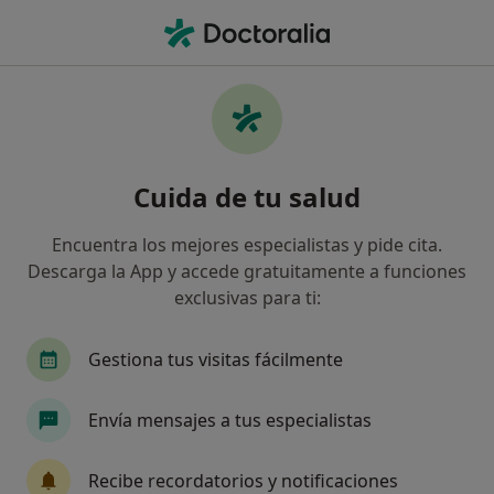
Men
¿Qué estás buscando?
Página De Inicio
Psicólogo
Zaragoza
Natalia Elma Pon
Cuida de tu salud
Encuentra los mejores especialistas y pide cita.
Descarga la App y accede gratuitamente a funciones
exclusivas para ti:
Natalia Elma Pontoriero
sobre las especializaciones
Psicólogo
·
Ver más
Gestiona tus visitas fácilmente
Zaragoza
1 dirección
Núm. Colegiado: A-03030
Envía mensajes a tus especialistas
3 opiniones
Recibe recordatorios y notificaciones