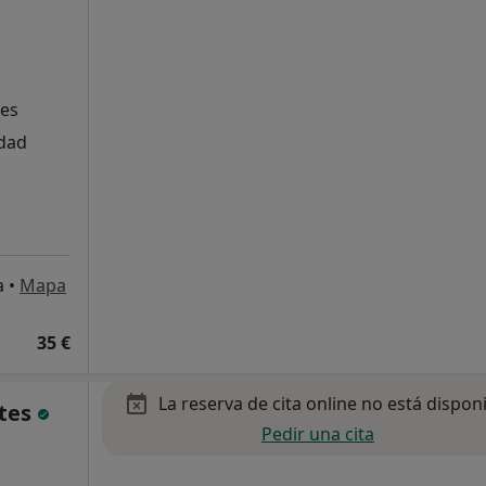
nes
edad
a
•
Mapa
35 €
La reserva de cita online no está dispon
ntes
Pedir una cita