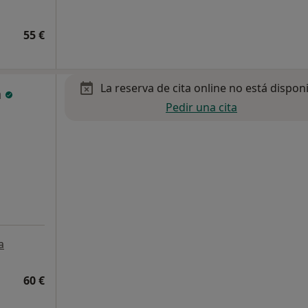
55 €
La reserva de cita online no está dispon
a
Pedir una cita
a
60 €