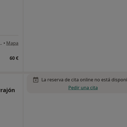
rincipal derecha, Zaragoza
•
Mapa
60 €
La reserva de cita online no está dispon
Pedir una cita
rrajón