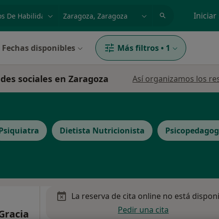
dad, enfermedad o nombre
p. ej. Madrid
Iniciar
Fechas disponibles
Más filtros
•
1
ades sociales en Zaragoza
Así organizamos los re
Psiquiatra
Dietista Nutricionista
Psicopedago
La reserva de cita online no está dispon
Pedir una cita
 Gracia