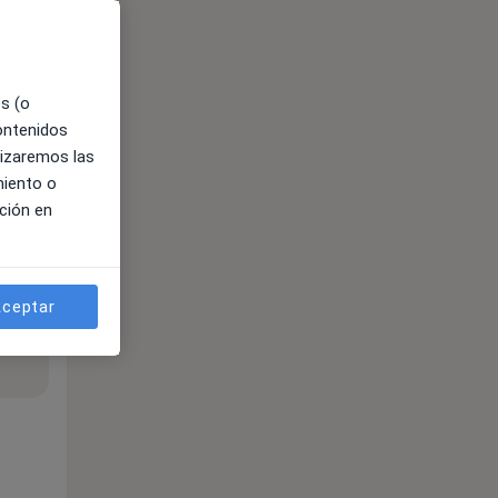
es (o
contenidos
lizaremos las
miento o
ción en
ceptar
ible