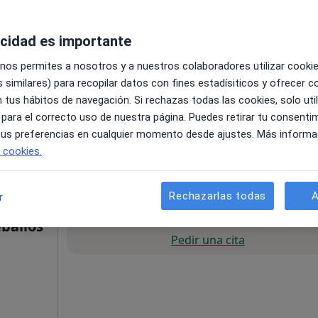
acidad es importante
 nos permites a nosotros y a nuestros colaboradores utilizar cooki
 similares) para recopilar datos con fines estadísiticos y ofrecer 
 tus hábitos de navegación. Si rechazas todas las cookies, solo uti
 para el correcto uso de nuestra página. Puedes retirar tu consenti
•
Mapa
 tus preferencias en cualquier momento desde ajustes. Más informa
e cookies.
60 €
Rechazarlas todas
A
r
La reserva de cita online no está dispon
eballos
Pedir una cita