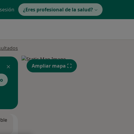
 sesión
¿Eres profesional de la salud?
sultados
Ampliar mapa
go
ible