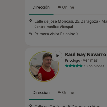
Dirección
Online
Calle de José Moncasi, 25, Zaragoza
•
Ma
Centro médico Vitespal
Primera visita Psicología
Raul Gay Navarr
·
Ver más
Psicólogo
13 opiniones
Dirección
Online
Calle de Canfranc, 6, Zaragoza
•
Mapa