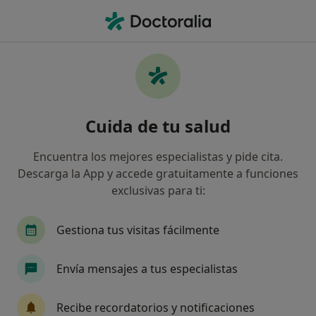
Men
Sexólogo • Zaragoza, Zaragoza
Filtros
Mapa
Sexólogos en Zaragoza
Cuida de tu salud
Así organizamos los resultados
Encuentra los mejores especialistas y pide cita.
Descarga la App y accede gratuitamente a funciones
exclusivas para ti:
Gestiona tus visitas fácilmente
Envía mensajes a tus especialistas
Maite López Hidalgo
·
Ver más
Sexóloga, Psicóloga
Recibe recordatorios y notificaciones