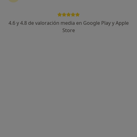
127 opiniones
Dirección
Online
4.6 y 4.8 de valoración media en Google Play y Apple
Store
C/Reina Fabiola 37, junto Cesáreo Alierta 17., Zaragoza
•
Mapa
CONSULTA DE PSICOLOGÍA MAITE LÓPEZ HIDALGO. CONSULTA PRESENCIAL
Acompañamiento en aceptación (LGTBQ)
55 €
Este especialista no ofrece reserva de cita online en esta dirección.
Pedir una cita