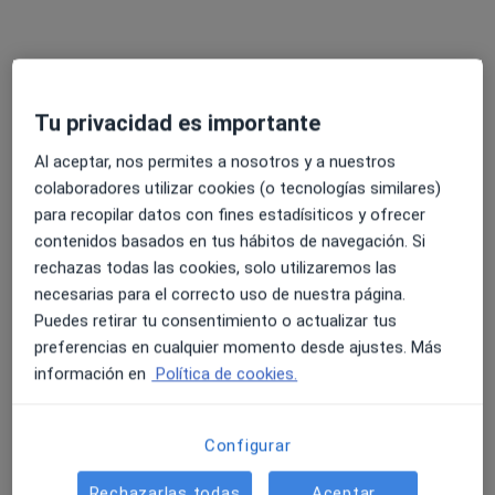
David Pérez Borge
·
Ver más
Sexólogo, Psicólogo
19 opiniones
Tu privacidad es importante
Dirección
Online
Al aceptar, nos permites a nosotros y a nuestros
colaboradores utilizar cookies (o tecnologías similares)
Paseo María Agustín 5, Zaragoza
•
Mapa
para recopilar datos con fines estadísiticos y ofrecer
Consulta Privada
contenidos basados en tus hábitos de navegación. Si
Terapia sexual y/o de pareja (Sexología)
80 €
rechazas todas las cookies, solo utilizaremos las
Este especialista no ofrece reserva de cita online en esta dirección.
necesarias para el correcto uso de nuestra página.
Puedes retirar tu consentimiento o actualizar tus
Pedir una cita
preferencias en cualquier momento desde ajustes. Más
información en
Política de cookies.
Configurar
Rechazarlas todas
Aceptar