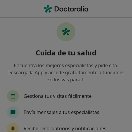
Men
Neumólogo • A Coruña, La Coruña
Filtros
Seguro:
Asisa
Map
Neumólogos de Asisa en A Coruña
Cuida de tu salud
Así organizamos los resultados
Encuentra los mejores especialistas y pide cita.
Descarga la App y accede gratuitamente a funciones
exclusivas para ti:
Gestiona tus visitas fácilmente
Envía mensajes a tus especialistas
Dr. Darien Duarte Busquet
Neumólogo
Recibe recordatorios y notificaciones