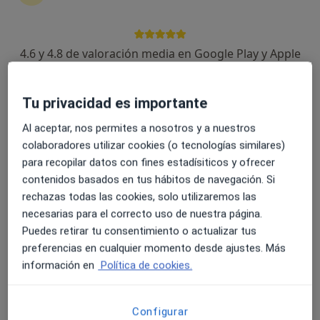
Xubias de Arriba 82, A Coruña
•
Mapa
Neumologia, Hospital San Rafael
Acepta Asisa
4.6 y 4.8 de valoración media en Google Play y Apple
Este especialista no ofrece reserva de cita online en esta dirección.
Store
Pedir una cita
Tu privacidad es importante
Al aceptar, nos permites a nosotros y a nuestros
colaboradores utilizar cookies (o tecnologías similares)
para recopilar datos con fines estadísiticos y ofrecer
contenidos basados en tus hábitos de navegación. Si
rechazas todas las cookies, solo utilizaremos las
necesarias para el correcto uso de nuestra página.
Puedes retirar tu consentimiento o actualizar tus
preferencias en cualquier momento desde ajustes. Más
Dr. Luis Miguel Domínguez Juncal
información en
Política de cookies.
Neumólogo
7 opiniones
Configurar