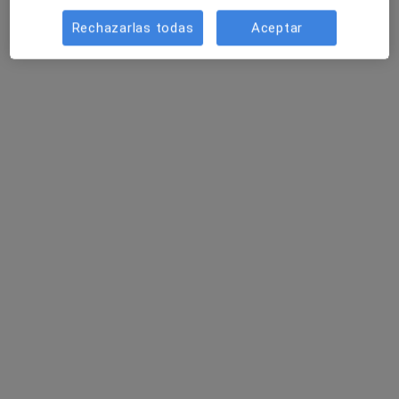
Cl. Federico García, 2, A Coruña
•
Mapa
Asistencia Sanitaria Sistens
Rechazarlas todas
Aceptar
Acepta Asisa
Este especialista no ofrece reserva de cita online en esta dirección.
Pedir una cita
Dr. Cayetano Lado Oreiro
Neumólogo, Cardiólogo, Internista
2 opiniones