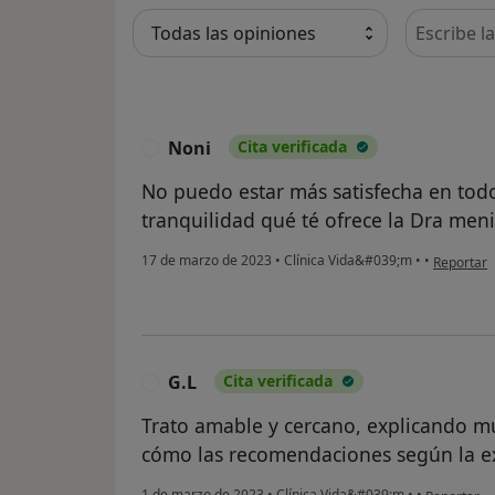
Busca en 
Noni
Cita verificada
N
No puedo estar más satisfecha en todos 
tranquilidad qué té ofrece la Dra men
en opinión
17 de marzo de 2023
•
Clínica Vida&#039;m
•
•
Reportar
G.L
Cita verificada
G
Trato amable y cercano, explicando mu
cómo las recomendaciones según la e
en opinión 
1 de marzo de 2023
•
Clínica Vida&#039;m
•
•