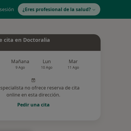
 sesión
¿Eres profesional de la salud?
 cita en Doctoralia
Mañana
Lun
Mar
Mié
Jue
9 Ago
10 Ago
11 Ago
12 Ago
13 Ag
especialista no ofrece reserva de cita
online en esta dirección.
Pedir una cita
ucionadas (3)