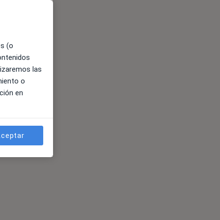
es (o
contenidos
lizaremos las
miento o
ción en
ceptar