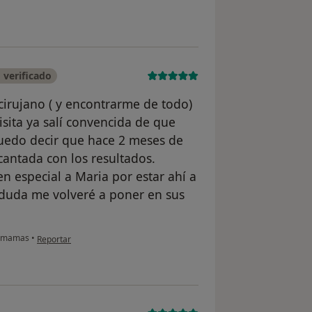
 verificado
irujano ( y encontrarme de todo)
isita ya salí convencida de que
puedo decir que hace 2 meses de
antada con los resultados.
n especial a Maria por estar ahí a
n duda me volveré a poner en sus
en opinión del usuario Elisabet Sánchez
e mamas
•
Reportar