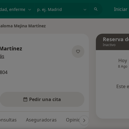
dad, enfermedad o nombre
p. ej. Madrid
Iniciar
aloma Mejina Martínez
ar de ciudad
Reserva de
Inactivo
Martínez
sobre las especializaciones
ás
Hoy
8 Ago
6804
Este 
Pedir una cita
nsultas
Aseguradoras
Opiniones (19)
Dudas sol