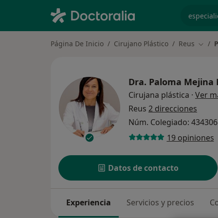
especiali
Página De Inicio
Cirujano Plástico
Reus
P
Cambi
Dra.
Paloma Mejina 
Cirujana plástica
·
Ver m
Reus
2 direcciones
Núm. Colegiado: 43430
19 opiniones
Datos de contacto
Experiencia
Servicios y precios
Co