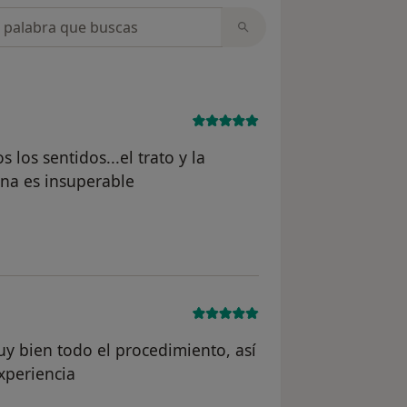
opiniones
los sentidos...el trato y la
ina es insuperable
 del usuario Noni
y bien todo el procedimiento, así
xperiencia
del usuario G.L