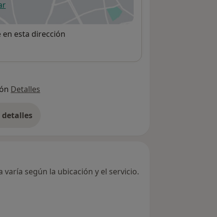
ar
 abre en una nueva pestaña
e en esta dirección
ión
Detalles
detalles
bre la dirección
varía según la ubicación y el servicio.