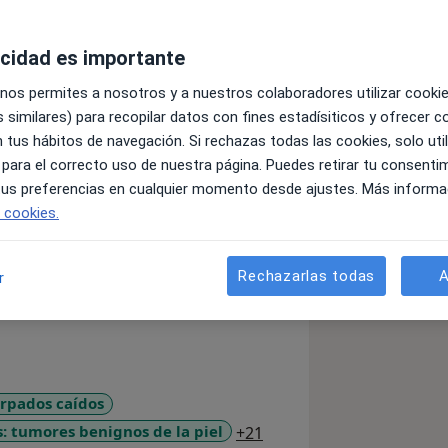
acidad es importante
 nos permites a nosotros y a nuestros colaboradores utilizar cooki
 similares) para recopilar datos con fines estadísiticos y ofrecer 
 tus hábitos de navegación. Si rechazas todas las cookies, solo uti
y Estética, realizando la residencia
 para el correcto uso de nuestra página. Puedes retirar tu consenti
servicio de Cirugía Plástica del
 tus preferencias en cualquier momento desde ajustes. Más informa
l, Badalona.
e cookies.
ebron.
Reconstructiva y Estética de la Clínica
Rechazarlas todas
A
r
tica y Reparadora del Hospital de
Terrassa en el 2007.
s CIMA, clínica Platón y Creu Blanca de
 y Reparadora del Hospital Sant Joan de
rpados caídos
a11y_sr_more_diseases
: tumores benignos de la piel
+21