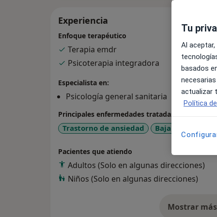
Experiencia
Tu priv
Enfoque terapéutico
Al aceptar,
Terapia emdr
tecnologías
Psicoterapia integradora
basados en
necesarias
Especialista en:
actualizar
Psicología general sanitaria
Política d
Principales enfermedades tratadas
Trastorno de ansiedad
Baja autoestima
Configura
Pacientes que atiendo
Adultos (Solo en algunas direcciones)
Niños (Solo en algunas direcciones)
Mostrar más 
so