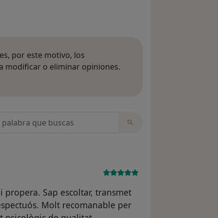
s, por este motivo, los
 modificar o eliminar opiniones.
 opiniones
opiniones
i propera. Sap escoltar, transmet
respectuós. Molt recomanable per
 psicològic de qualitat.