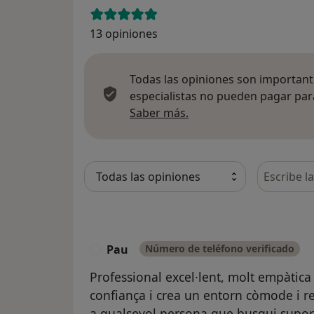
13 opiniones
Todas las opiniones son importante
especialistas no pueden pagar para
Más información sobre
Saber más.
Busca en 
Pau
Número de teléfono verificado
P
Professional excel·lent, molt empàtica 
confiança i crea un entorn còmode i 
a qualsevol persona que busqui suport