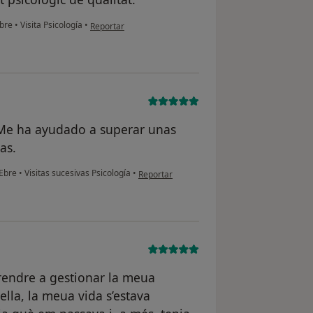
en opinión del usuario Pau
Ebre
•
Visita Psicología
•
Reportar
 Me ha ayudado a superar unas
as.
en opinión del usuario D.B.S
;Ebre
•
Visitas sucesivas Psicología
•
Reportar
endre a gestionar la meua
ella, la meua vida s’estava