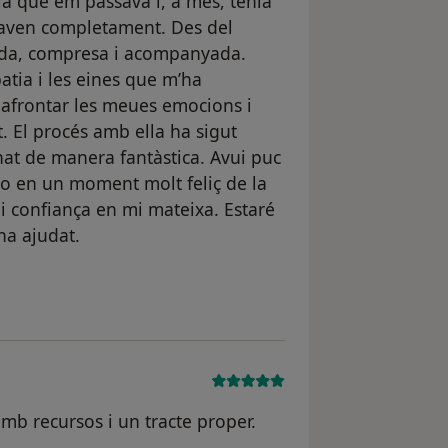
a què em passava i, a més, tenia
aven completament. Des del
ada, compresa i acompanyada.
atia i les eines que m’ha
 afrontar les meues emocions i
t. El procés amb ella ha sigut
at de manera fantàstica. Avui puc
bo en un moment molt feliç de la
 confiança en mi mateixa. Estaré
ha ajudat.
el usuario CLM
mb recursos i un tracte proper.