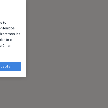
es (o
contenidos
lizaremos las
miento o
ción en
ceptar