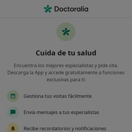
Men
Dependencia Emocional • Tortosa, Tarragona
Filtros
• 1
Seguro
Mapa
Especialistas en Dependencia emocional en
Cuida de tu salud
Tortosa
Así organizamos los resultados
Encuentra los mejores especialistas y pide cita.
Descarga la App y accede gratuitamente a funciones
exclusivas para ti:
¿Qué especialidad estás buscando?
Psicólogo
Médico general
Logopeda
Gestiona tus visitas fácilmente
Envía mensajes a tus especialistas
Recibe recordatorios y notificaciones