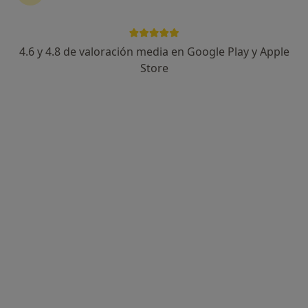
4.6 y 4.8 de valoración media en Google Play y Apple
Màrian Monteverde Melich
Store
·
Ver más
Psicóloga
97 opiniones
Dirección
Online
Carrer de Sant Ildefons 8, Tortosa
•
Mapa
Centre Salut Mental Màrian Monteverde
Consulta online
55 €
Este especialista no ofrece reserva de cita online en esta dirección.
Pedir una cita