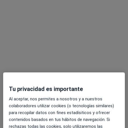
Pedir una cita
Centre Salut Mental Màrian Monteverde
Psicólogo
239 opiniones
Tu privacidad es importante
Carrer de Sant Ildefons 8, Tortosa
•
Mapa
Al aceptar, nos permites a nosotros y a nuestros
Centre Salut Mental Màrian Monteverde
colaboradores utilizar cookies (o tecnologías similares)
para recopilar datos con fines estadísiticos y ofrecer
Consulta online
55 €
contenidos basados en tus hábitos de navegación. Si
Mostrar más servicios
rechazas todas las cookies, solo utilizaremos las