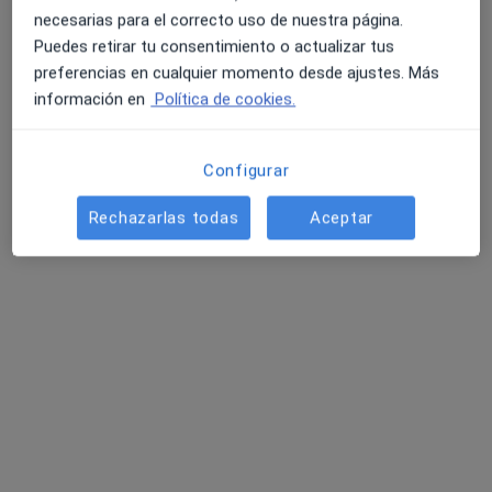
necesarias para el correcto uso de nuestra página.
Puedes retirar tu consentimiento o actualizar tus
Judit Bargalló
Carlota Princep
preferencias en cualquier momento desde ajustes. Más
Tarragó
Ceballos
información en
Política de cookies.
Ningún profesional de este centro tiene citas disponibles
Configurar
Mostrar perfil
Rechazarlas todas
Aceptar
Cinta Vericat Querol
·
Ver más
Psicóloga
59 opiniones