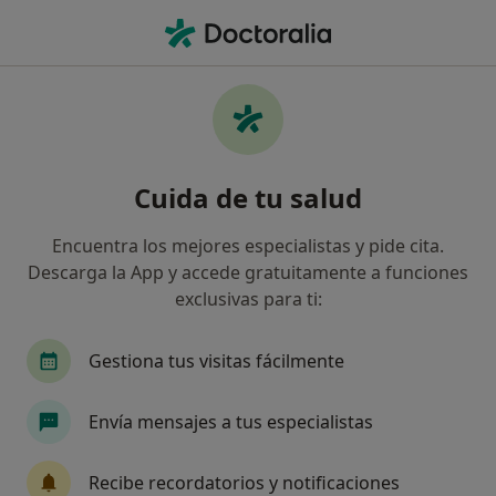
Men
¿Qué estás buscando?
Página De Inicio
Enfermedades
Aislamiento Social
Aislamiento social - Información,
Cuida de tu salud
expertos y preguntas frecuentes
Encuentra los mejores especialistas y pide cita.
Descarga la App y accede gratuitamente a funciones
exclusivas para ti:
Información
Pregunta al Experto
Gestiona tus visitas fácilmente
Envía mensajes a tus especialistas
No descuides tu salud
Escoge la consulta online para empezar o continuar
Recibe recordatorios y notificaciones