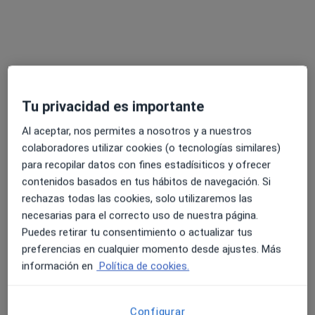
Psicólogo
Torrent
Adriana Orradre
Tu privacidad es importante
Psicólogo
Pamplona
Al aceptar, nos permites a nosotros y a nuestros
colaboradores utilizar cookies (o tecnologías similares)
para recopilar datos con fines estadísiticos y ofrecer
Isabel Gutiérrez Blanch
contenidos basados en tus hábitos de navegación. Si
Psicólogo
rechazas todas las cookies, solo utilizaremos las
Sabadell
necesarias para el correcto uso de nuestra página.
Puedes retirar tu consentimiento o actualizar tus
preferencias en cualquier momento desde ajustes. Más
Maria del Carmen González Bravo
información en
Política de cookies.
Psicólogo, Psicólogo infantil
Pozuelo de Alarcón
Configurar