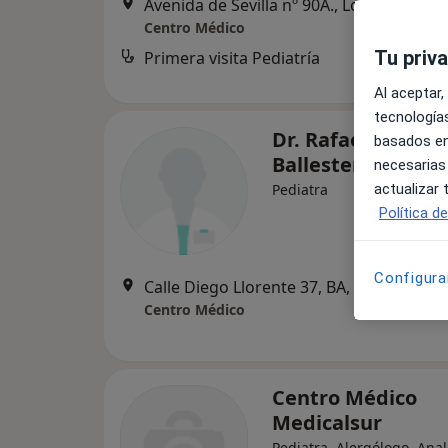
Avenida de Sevilla nº 90A., Los Palacios 
Centro Médico
Tu priv
Primera visita Pediatría
Al aceptar,
tecnologías
Dr. Rafael Pasada
basados en
Ballesteros
necesarias
Pediatra
actualizar
Política d
Configura
Calle Diego Llorente 37, BA, Los Palacios 
Centro Médico
Centro Médico
Medicalsur
Pediatra, Alergólogo, Anal