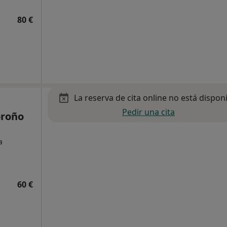
80 €
La reserva de cita online no está dispon
Pedir una cita
oroño
a
60 €