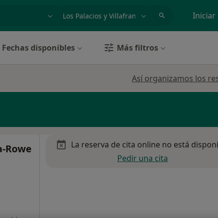
dad, enfermedad o nombre
p. ej. Madrid
Iniciar
Fechas disponibles
Más filtros
Así organizamos los re
La reserva de cita online no está dispon
ía-Rowe
Pedir una cita