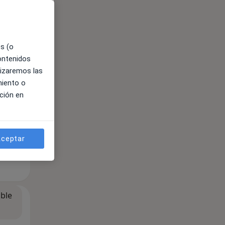
es (o
contenidos
ible
lizaremos las
miento o
ción en
ceptar
ible