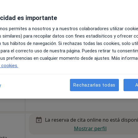
y Villafranca
•
Mapa
acidad es importante
60 €
 nos permites a nosotros y a nuestros colaboradores utilizar cooki
 similares) para recopilar datos con fines estadísiticos y ofrecer 
La reserva de cita online no está dispon
s
 tus hábitos de navegación. Si rechazas todas las cookies, solo uti
Pedir una cita
 para el correcto uso de nuestra página. Puedes retirar tu consenti
 tus preferencias en cualquier momento desde ajustes. Más informa
e cookies.
Rechazarlas todas
A
r
y Villafranca
•
Mapa
La reserva de cita online no está dispon
Mostrar perfil
ista