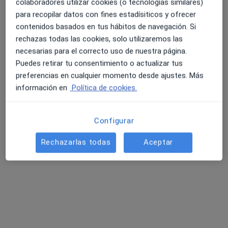
18 opiniones
colaboradores utilizar cookies (o tecnologías similares)
para recopilar datos con fines estadísiticos y ofrecer
Calle Francisco Guerra 8, Badajoz
•
Mapa
contenidos basados en tus hábitos de navegación. Si
Clinica Podologica Patricia Carretero Gómez
4.6 y 4.8 de valoración media en Google Play y Apple
rechazas todas las cookies, solo utilizaremos las
Acepta Cosalud
Store
necesarias para el correcto uso de nuestra página.
Primera visita Podología
Puedes retirar tu consentimiento o actualizar tus
preferencias en cualquier momento desde ajustes. Más
Este especialista no ofrece reserva de cita online en esta dirección.
información en
Política de cookies.
Pedir una cita
Configurar
Rechazarlas todas
Aceptar
Búsquedas relacionadas
Otros especialistas de Cosalud
Oftalmólogos de Cosalud en Badajoz
Traumatólogos de Cosalud en Badajoz
Neurólogos de Cosalud en Badajoz