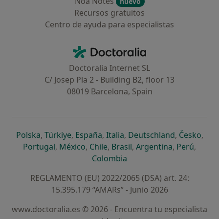
Noa Notes
nuevo
Recursos gratuitos
Centro de ayuda para especialistas
Contacto
Doctoralia - Página de inicio
Doctoralia Internet SL
C/ Josep Pla 2 - Building B2, floor 13
08019 Barcelona, Spain
se abre en una nueva pestaña
se abre en una nueva pestaña
se abre en una nueva pestaña
se abre en una nueva pes
se abre en 
se a
Polska
,
Türkiye
,
España
,
Italia
,
Deutschland
,
Česko
,
se abre en una nueva pestaña
se abre en una nueva pestaña
se abre en una nueva pestaña
se abre en una nueva p
se abre en 
se abr
Portugal
,
México
,
Chile
,
Brasil
,
Argentina
,
Perú
,
se abre en una nueva pe
Colombia
REGLAMENTO (EU) 2022/2065 (DSA) art. 24:
15.395.179 “AMARs” - Junio 2026
www.doctoralia.es © 2026 - Encuentra tu especialista