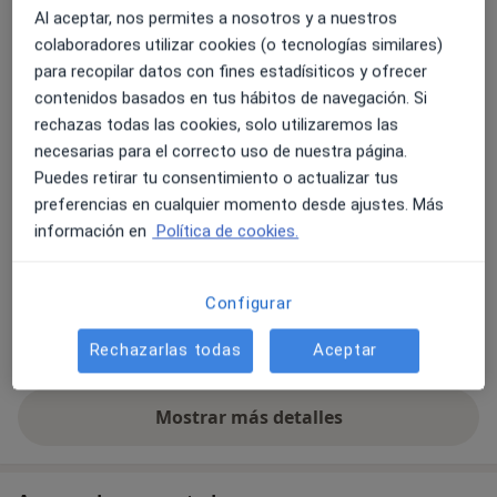
Al aceptar, nos permites a nosotros y a nuestros
Consultorio privado
colaboradores utilizar cookies (o tecnologías similares)
Calle Maestranza 8 (portal 2 3ºD2),
Málaga-Este
,
Málaga
para recopilar datos con fines estadísiticos y ofrecer
contenidos basados en tus hábitos de navegación. Si
rechazas todas las cookies, solo utilizaremos las
Ampliar
se abre en una nueva pestañ
necesarias para el correcto uso de nuestra página.
Puedes retirar tu consentimiento o actualizar tus
Disponibilidad
Este especialista no ofrece reserva online en esta
preferencias en cualquier momento desde ajustes. Más
dirección
información en
Política de cookies.
¿Qué puedo hacer ahora?
Configurar
Formas de pago (visitas privadas)
Rechazarlas todas
Aceptar
Aseguradoras aceptadas en esta dirección
Detalles
Mostrar más detalles
sobre la dirección