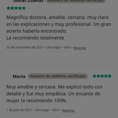
Tomas Dueñas
Número de teléfono verificado
T
Magnífica doctora, amable, cercana, muy clara
en las explicaciones y muy profesional. Un gran
acierto haberla encontrado.
La recomiendo totalmente
en opinión del usuario Tomas
30 de noviembre de 2021
•
otro lugar
•
Otro
•
Reportar
Marta
Número de teléfono verificado
M
Muy amable y cercana. Me explicó todo con
detalle y fue muy empática. Un encanto de
mujer, la recomiendo 100%.
en opinión del usuario Marta
1 de julio de 2021
•
otro lugar
•
Otro
•
Reportar