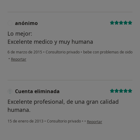
anónimo
A
Lo mejor:
Excelente medico y muy humana
6 de marzo de 2015
•
Consultorio privado
•
bebe con problemas de oido
en opinión del usuario anónimo
•
Reportar
Cuenta eliminada
Excelente profesional, de una gran calidad
humana.
en opinión del usuario Cuenta
15 de enero de 2013
•
Consultorio privado
•
•
Reportar