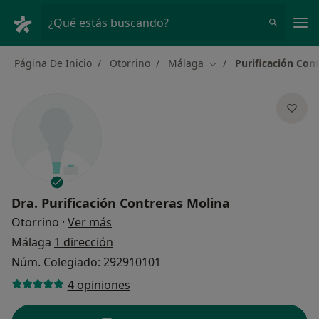
Men
¿Qué estás buscando?
Página De Inicio
Otorrino
Málaga
Purificación Con
Cambiar de ciudad
Dra.
Purificación Contreras Molina
sobre las especializaciones
Otorrino
·
Ver más
Málaga
1 dirección
Núm. Colegiado: 292910101
4 opiniones