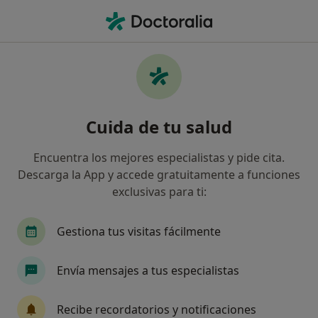
Men
Otorrino • Benalmádena Costa, Málaga
Filtros
Seguro
Mapa
Otorrinos en Benalmádena Costa
Cuida de tu salud
Así organizamos los resultados
Encuentra los mejores especialistas y pide cita.
Descarga la App y accede gratuitamente a funciones
¿Cuál es tu compañía aseguradora?
exclusivas para ti:
Gestiona tus visitas fácilmente
Envía mensajes a tus especialistas
Recibe recordatorios y notificaciones