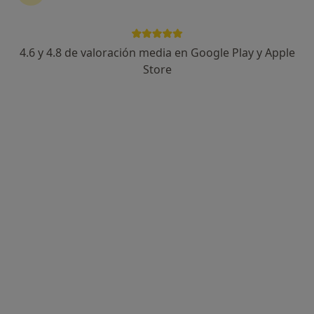
Dr. Maximiliano Alea
·
Ver más
Otorrino
4.6 y 4.8 de valoración media en Google Play y Apple
49 opiniones
Store
Rinología, cirugía nasal y Rinoseptoplastia
Graduado de Hospital Carlos Haya
Calidad asistencial y excelencia quirúrgica
Av. los Argonautas, 1, Benalmádena
•
Mapa
Xanit Hospital
Primera Consulta ORL general
164 €
Este especialista no ofrece reserva de cita online en esta dirección.
Pedir una cita