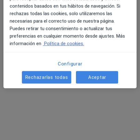
Numerosos cursos de otoneurologia y
contenidos basados en tus hábitos de navegación. Si
diagnóstico.
rechazas todas las cookies, solo utilizaremos las
Tiempo necesario a mis pacientes.
necesarias para el correcto uso de nuestra página.
Puedes retirar tu consentimiento o actualizar tus
Dirección
Online
preferencias en cualquier momento desde ajustes. Más
información en
Política de cookies.
Calle Pilar Lorengar 1, Málaga
•
Mapa
Otorrinolaringologiamálaga.
Configurar
Consulta médica
100 €
Rechazarlas todas
Aceptar
Este especialista no ofrece reserva de cita online en esta dirección.
Pedir una cita