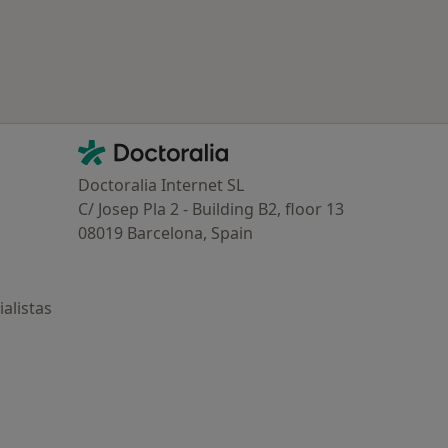
Contacto
Doctoralia - Página de inicio
Doctoralia Internet SL
C/ Josep Pla 2 - Building B2, floor 13
08019 Barcelona, Spain
alistas