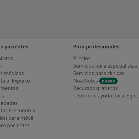
a
 de ciudad
Cambiar de ciudad
os pacientes
Para profesionales
listas
Precios
s
Servicios para especialistas
s médicos
Servicios para clínicas
ta al Experto
Noa Notes
nuevo
amentos
Recursos gratuitos
os
Centro de ayuda para especi
medades
tas Frecuentes
ión para móvil
ara pacientes