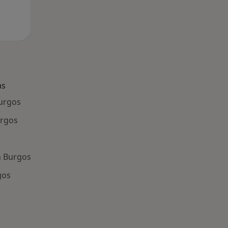
as
Burgos
urgos
n Burgos
gos
ría: Enfermedades más tratadas