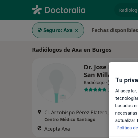
especiali
Seguro:
Axa
Fechas disponibles
Radiólogos de Axa en Burgos
Dr. Jose Manuel Y
San Millan
Tu priv
·
Ver más
Radiólogo
2 opiniones
Al aceptar,
tecnologías
basados en
Cl. Arzobispo Pérez Platero, 17, Burgos
•
necesarias
Centro Médico Santiago
actualizar
Política d
Acepta Axa