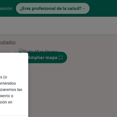
 sesión
¿Eres profesional de la salud?
sultados
ible
Ampliar mapa
es (o
contenidos
lizaremos las
miento o
ción en