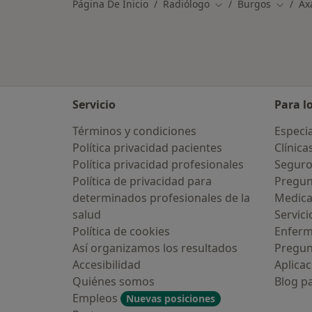
Página De Inicio
Radiólogo
Burgos
Ax
Cambiar de ciudad
Cambiar
Servicio
Para l
Términos y condiciones
Especia
Política privacidad pacientes
Clínica
Política privacidad profesionales
Seguro
Política de privacidad para
Pregun
determinados profesionales de la
Medic
salud
Servici
¿Alguna vez has usado una app o
Política de cookies
Enfer
chatbot de IA para hablar sobre un
tema emocional o psicológico?
Así organizamos los resultados
Pregun
Accesibilidad
Aplicac
Sí, varias veces
Quiénes somos
Blog p
Empleos
Nuevas posiciones
Sí, una vez