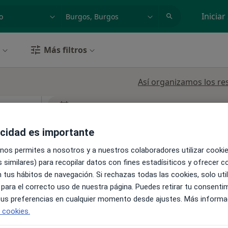
dad, enfermedad o nombre
p. ej. Madrid
Iniciar
Más filtros
Así organizamos los re
La reserva de cita online no está dispon
artu
Pedir una cita
acidad es importante
 nos permites a nosotros y a nuestros colaboradores utilizar cooki
 similares) para recopilar datos con fines estadísiticos y ofrecer 
 tus hábitos de navegación. Si rechazas todas las cookies, solo uti
Mapa
 para el correcto uso de nuestra página. Puedes retirar tu consenti
 tus preferencias en cualquier momento desde ajustes. Más informa
e cookies.