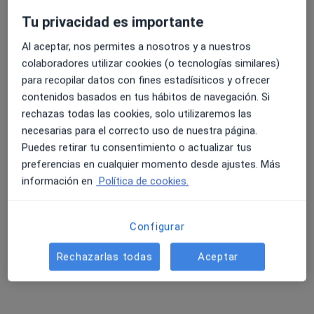
Tu privacidad es importante
Al aceptar, nos permites a nosotros y a nuestros
colaboradores utilizar cookies (o tecnologías similares)
para recopilar datos con fines estadísiticos y ofrecer
contenidos basados en tus hábitos de navegación. Si
rechazas todas las cookies, solo utilizaremos las
Dra. Cristina Laborda Folgado
necesarias para el correcto uso de nuestra página.
·
Ver más
Médica de familia
Puedes retirar tu consentimiento o actualizar tus
1133 opiniones
preferencias en cualquier momento desde ajustes. Más
información en
Política de cookies.
Pza. Constitución, 2 CC. Rivas Centro Planta Alta, Rivas-Vaciamadrid
•
Mapa
Saluddia Centro Médico
Acepta Unión Madrileña
Configurar
Primera visita Medicina Familiar
Rechazarlas todas
Aceptar
Este especialista no ofrece reserva de cita online en esta dirección.
Pedir una cita