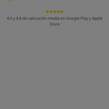
4.6 y 4.8 de valoración media en Google Play y Apple
Paloma Roldán Delgado
Store
·
Ver más
Higienista dental
128 opiniones
Calle Aloe, 14, local 18, Rivas-Vaciamadrid
•
Mapa
Clínica Dental Santa Mónica
Acepta Unión Madrileña
Blanqueamiento dental
Este especialista no ofrece reserva de cita online en esta dirección.
Pedir una cita