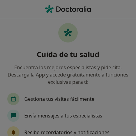
Men
Unión Madrileña • Rivas-Vaciamadrid, Madrid
Filtros
Seguro:
Unión Madrileña
Especialistas de Unión Madrileña en Rivas-
Cuida de tu salud
Vaciamadrid
Así organizamos los resultados
Encuentra los mejores especialistas y pide cita.
Descarga la App y accede gratuitamente a funciones
exclusivas para ti:
¿Qué especialidad estás buscando?
Dentista
Psicólogo
Alergólogo
Cardi
Gestiona tus visitas fácilmente
Envía mensajes a tus especialistas
Recibe recordatorios y notificaciones