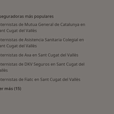
seguradoras más populares
nternistas de Mutua General de Catalunya en
ant Cugat del Vallès
nternistas de Asistencia Sanitaria Colegial en
ant Cugat del Vallès
nternistas de Axa en Sant Cugat del Vallès
nternistas de DKV Seguros en Sant Cugat del
allès
tratadas
nternistas de Fiatc en Sant Cugat del Vallès
er más (15)
Más en esta categoría: Aseguradoras más populare