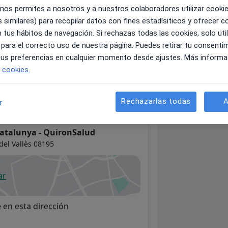
 nos permites a nosotros y a nuestros colaboradores utilizar cooki
 similares) para recopilar datos con fines estadísiticos y ofrecer 
 tus hábitos de navegación. Si rechazas todas las cookies, solo uti
servicios y precios
 para el correcto uso de nuestra página. Puedes retirar tu consenti
 información sobre sus servicios
 tus preferencias en cualquier momento desde ajustes. Más informa
e cookies.
Rechazarlas todas
A
r
Catalunya - QuironSalud
del Vallès
08195
ar
 abre en una nueva pestaña
e en esta dirección