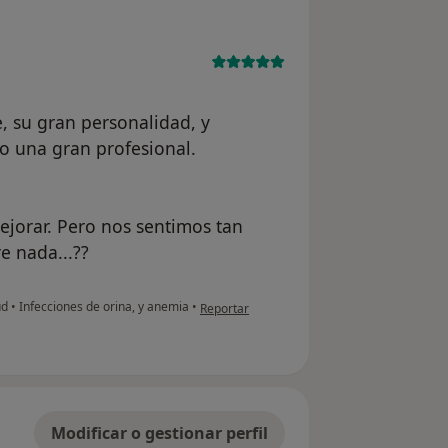
, su gran personalidad, y
ro una gran profesional.
jorar. Pero nos sentimos tan
e nada...??
en opinión del usuario paciente
ud
•
Infecciones de orina, y anemia
•
Reportar
Modificar o gestionar perfil