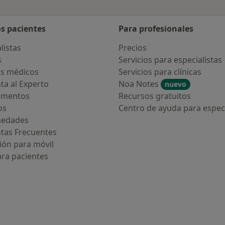
os pacientes
Para profesionales
listas
Precios
s
Servicios para especialistas
s médicos
Servicios para clínicas
ta al Experto
Noa Notes
nuevo
amentos
Recursos gratuitos
os
Centro de ayuda para especi
medades
tas Frecuentes
ión para móvil
ara pacientes