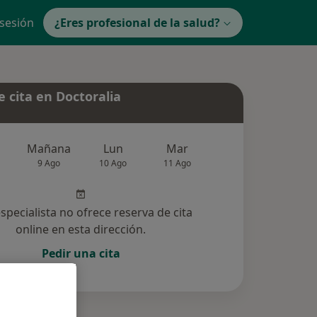
 sesión
¿Eres profesional de la salud?
 cita en Doctoralia
Mañana
Lun
Mar
Mié
Jue
9 Ago
10 Ago
11 Ago
12 Ago
13 Ag
especialista no ofrece reserva de cita
online en esta dirección.
Pedir una cita