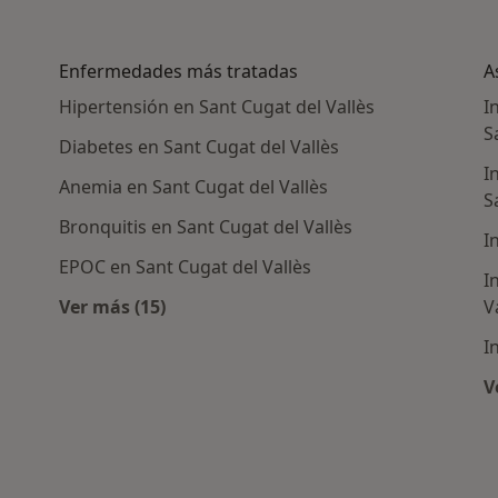
Enfermedades más tratadas
A
Hipertensión en Sant Cugat del Vallès
I
S
Diabetes en Sant Cugat del Vallès
I
Anemia en Sant Cugat del Vallès
S
Bronquitis en Sant Cugat del Vallès
I
EPOC en Sant Cugat del Vallès
I
Ver más (15)
V
rcanas a Sant Cugat del Vallès
Más en esta categoría: Enfermedades más 
I
V