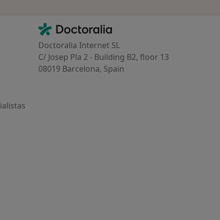
Contacto
Doctoralia - Página de inicio
Doctoralia Internet SL
C/ Josep Pla 2 - Building B2, floor 13
08019 Barcelona, Spain
alistas