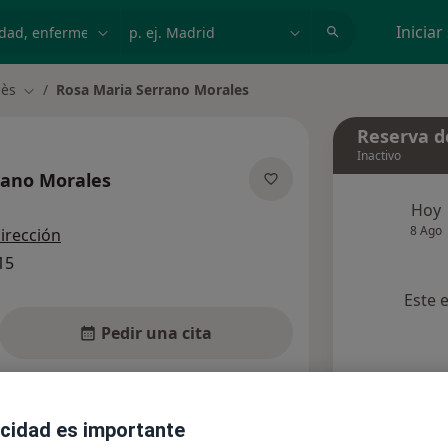
dad, enfermedad o nombre
p. ej. Madrid
Iniciar
lès
Rosa Maria Serrano Morales
Cambiar de ciudad
Reserva de
Inactivo
rano Morales
e las especializaciones
Hoy
8 Ago
dirección
15
Este 
Pedir una cita
Aseguradoras
Opiniones (1)
acidad es importante