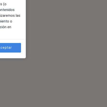
es (o
contenidos
lizaremos las
miento o
ción en
ceptar