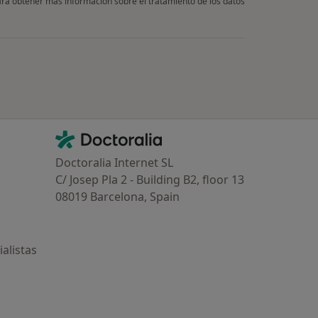
Para obtener más información sobre el tratamiento de los datos
Contacto
Doctoralia - Página de inicio
Doctoralia Internet SL
C/ Josep Pla 2 - Building B2, floor 13
08019 Barcelona, Spain
alistas