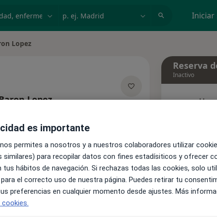
dad, enfermedad o nombre
p. ej. Madrid
Iniciar
ron Lopez
Reserva de
Inactivo
 Baron Lopez
Hoy
e las especializaciones
7 Ago
acidad es importante
Este 
 nos permites a nosotros y a nuestros colaboradores utilizar cooki
 similares) para recopilar datos con fines estadísiticos y ofrecer 
Pedir una cita
 tus hábitos de navegación. Si rechazas todas las cookies, solo uti
 para el correcto uso de nuestra página. Puedes retirar tu consenti
 tus preferencias en cualquier momento desde ajustes. Más informa
Aseguradoras
Opiniones
e cookies.