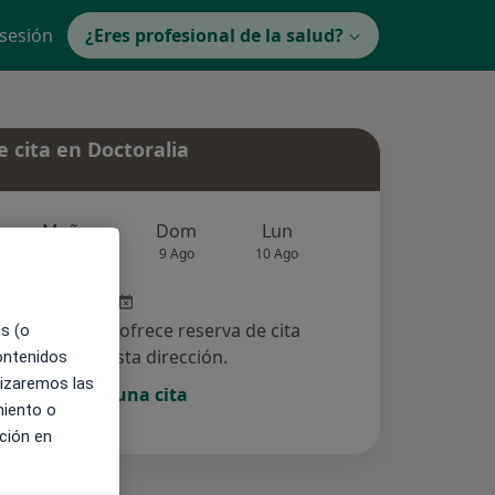
 sesión
¿Eres profesional de la salud?
 cita en Doctoralia
Mañana
Dom
Lun
Mar
Mié
8 Ago
9 Ago
10 Ago
11 Ago
12 Ag
especialista no ofrece reserva de cita
es (o
online en esta dirección.
contenidos
lizaremos las
Pedir una cita
miento o
ción en