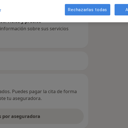
Rechazarlas todas
A
r
servicios y precios
 información sobre sus servicios
vados. Puedes pagar la cita de forma
epte tu aseguradora.
as por aseguradora