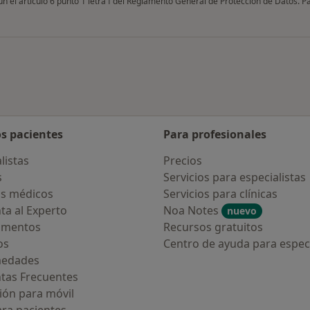
gún el artículo 6 punto 1 letra f del Reglamento General de Protección de Datos. 
os pacientes
Para profesionales
listas
Precios
s
Servicios para especialistas
s médicos
Servicios para clínicas
ta al Experto
Noa Notes
nuevo
amentos
Recursos gratuitos
os
Centro de ayuda para especi
medades
tas Frecuentes
ión para móvil