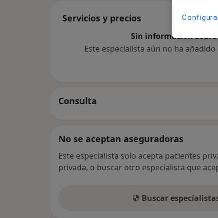
Servicios y precios
Configura
Sin información sobre 
Este especialista aún no ha añadido
Consulta
No se aceptan aseguradoras
Este especialista solo acepta pacientes pri
privada, o buscar otro especialista que ac
Buscar especialist