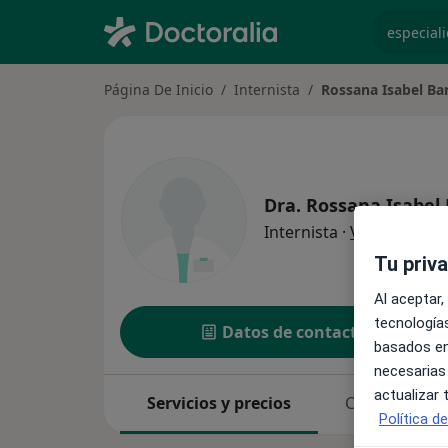
especiali
Página De Inicio
Internista
Rossana Isabel Ba
Dra.
Rossana Isabel
sobr
Internista
·
Ver más
Tu priv
Al aceptar,
tecnologías
Datos de contacto
basados en
necesarias
actualizar
Servicios y precios
Consultas
Política d