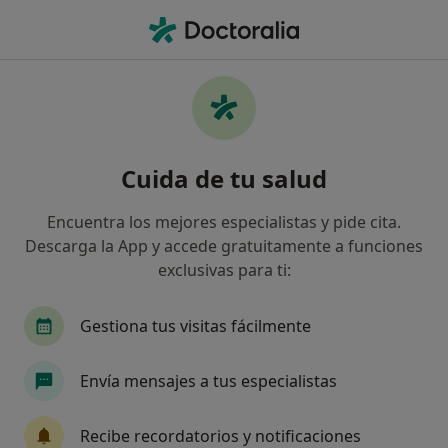
Men
Hna - Hermandad Arquitectos • San Cristóbal de la Laguna, Santa Cruz de Tenerife
Filtros
Seguro:
HNA - Hermandad Arq
Especialistas de HNA - Hermandad
Cuida de tu salud
Arquitectos en San Cristóbal de la Laguna
Así organizamos los resultados
Encuentra los mejores especialistas y pide cita.
Descarga la App y accede gratuitamente a funciones
exclusivas para ti:
¿Qué especialidad estás buscando?
Médico general
Ginecólogo
Dentista
Gestiona tus visitas fácilmente
Envía mensajes a tus especialistas
Recibe recordatorios y notificaciones