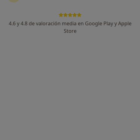
4.6 y 4.8 de valoración media en Google Play y Apple
Ángeles Fernández Nieto
Store
·
Ver más
Psicólogo
107 opiniones
Dirección
Online
C/ Darias Padrón nº 1, C/C Ntra. Sra. de África local 33A/B, 1ª planta (hora y media de aparc. gratuito), Santa Cruz de Tenerife
•
Mapa
Centro de Psicología Ángeles Fdez. Nieto
Acepta HNA - Hermandad Arquitectos
Visita Psicología
Este especialista no ofrece reserva de cita online en esta dirección.
Pedir una cita