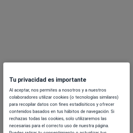
Este especialista no ofrece reserva de cita online en esta dirección.
Pedir una cita
Tu privacidad es importante
Dr. Fernando García-Talavera Casañas
Al aceptar, nos permites a nosotros y a nuestros
·
Ver más
Médico general
colaboradores utilizar cookies (o tecnologías similares)
549 opiniones
para recopilar datos con fines estadísiticos y ofrecer
contenidos basados en tus hábitos de navegación. Si
Av. Islas Canarias, 80, Santa Cruz de Tenerife
•
Mapa
rechazas todas las cookies, solo utilizaremos las
CAPE Centro Médico de Atención Primaria y Especializada
necesarias para el correcto uso de nuestra página.
Acepta HNA - Hermandad Arquitectos
Puedes retirar tu consentimiento o actualizar tus