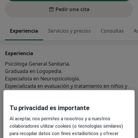
Pedir una cita
Experiencia
Servicios y precios
Consultas
A
Experiencia
Psicóloga General Sanitaria.
Graduada en Logopedia.
Especialista en Neuropsicología.
Especializada en evaluación y tratamiento en niños y
adolescentes.
Amplia experiencia en dificultades de aprendizaje y
Tu privacidad es importante
neurodesarrollo. Altas capacidades, TDAH, dislexia.
Sobre mí
Elaboración de informes clínicos
ver más
Al aceptar, nos permites a nosotros y a nuestros
colaboradores utilizar cookies (o tecnologías similares)
Especialista en:
para recopilar datos con fines estadísiticos y ofrecer
Psicología clínica