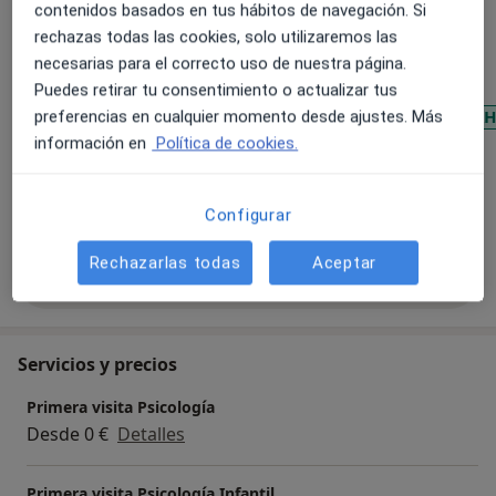
contenidos basados en tus hábitos de navegación. Si
Psicología infantil
rechazas todas las cookies, solo utilizaremos las
Estimulación cognitiva
necesarias para el correcto uso de nuestra página.
Principales enfermedades tratadas
Puedes retirar tu consentimiento o actualizar tus
Trastorno de hiperactividad y déficit de atención (TDAH
preferencias en cualquier momento desde ajustes. Más
información en
Política de cookies.
Trastorno de conducta
Baja autoestima
Trastornos de conducta
a11y_sr_more_disease
Depresión en la adolescencia
+1
Configurar
Rechazarlas todas
Aceptar
Mostrar más detalles
sobre la experiencia
Servicios y precios
Primera visita Psicología
Desde 0 €
Detalles
Primera visita Psicología Infantil