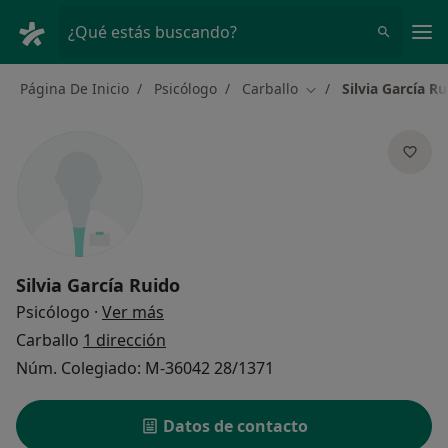
Men
¿Qué estás buscando?
Página De Inicio
Psicólogo
Carballo
Silvia García R
Cambiar de ciudad
Silvia García Ruido
sobre las especializaciones
Psicólogo
·
Ver más
Carballo
1 dirección
Núm. Colegiado: M-36042 28/1371
Datos de contacto