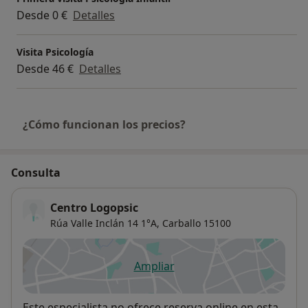
Desde 0 €
Detalles
Visita Psicología
Desde 46 €
Detalles
¿Cómo funcionan los precios?
Consulta
Centro Logopsic
Rúa Valle Inclán 14 1°A,
Carballo
15100
Ampliar
se abre en una nueva pestañ
Disponibilidad
Este especialista no ofrece reserva online en esta