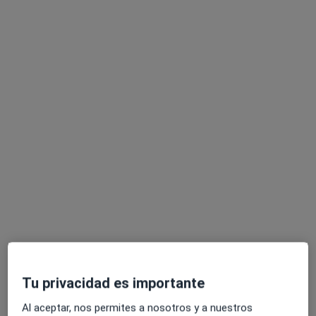
Pedir una cita
Consulta online disponible
Los especialistas de tu zona no están disponibles
para visitas en persona. Prueba la videoconsulta
Opción de pago online
Maite Vilchez
Tu privacidad es importante
·
Ver más
Psicóloga
Al aceptar, nos permites a nosotros y a nuestros
9 opiniones