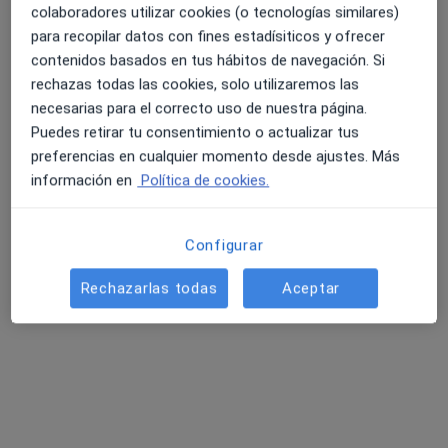
colaboradores utilizar cookies (o tecnologías similares)
Consulta online
80 €
para recopilar datos con fines estadísiticos y ofrecer
Este especialista no ofrece reserva de cita online en esta dirección.
contenidos basados en tus hábitos de navegación. Si
rechazas todas las cookies, solo utilizaremos las
Pedir una cita
necesarias para el correcto uso de nuestra página.
Puedes retirar tu consentimiento o actualizar tus
preferencias en cualquier momento desde ajustes. Más
información en
Política de cookies.
Configurar
Rechazarlas todas
Aceptar
Opción de pago online
Manel Ferrando
·
Ver más
Psicólogo
7 opiniones
Terapia cognitivo-conductual transdiagnóstica