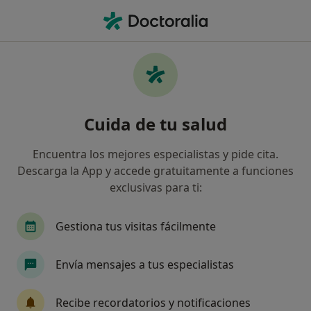
Men
Psicólogo • Santa Comba, La Coruña
Filtros
Mapa
Psicólogos en Santa Comba
Cuida de tu salud
Así organizamos los resultados
Encuentra los mejores especialistas y pide cita.
Descarga la App y accede gratuitamente a funciones
exclusivas para ti:
Gestiona tus visitas fácilmente
Envía mensajes a tus especialistas
Aquelar. Psicología, Logopedia y Gestión
de Actividades
Recibe recordatorios y notificaciones