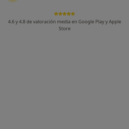
Psicólogo
Avda/Mourelle, nº1, 1ºC, Santa Comba
•
Mapa
Aquelar. Psicología, Logopedia y Gestión de Actividades
4.6 y 4.8 de valoración media en Google Play y Apple
Ningún profesional de este centro tiene citas disponibles
Store
Mostrar perfil
Mª del Pilar Tato Salgado
·
Ver más
Psicólogo, Psicólogo infantil
Avda/Mourelle, nº1, 1ºC, Santa Comba
•
Mapa
Aquelar. Psicología, Logopedia y Gestión de Actividades