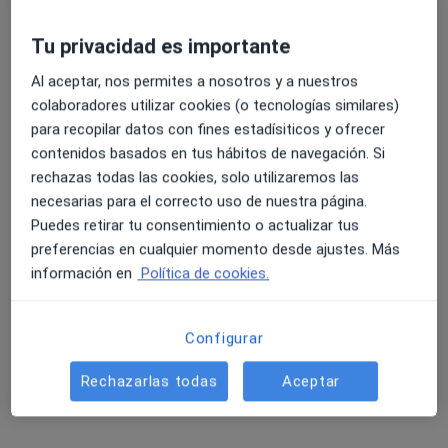
34 opiniones
Tu privacidad es importante
Camí dels Reis, 308, Palma de Mallorca
•
Mapa
4.6 y 4.8 de valoración media en Google Play y Apple
Hospital Quirón Palmaplanas
Al aceptar, nos permites a nosotros y a nuestros
Store
colaboradores utilizar cookies (o tecnologías similares)
Acepta Aegon Salud
para recopilar datos con fines estadísiticos y ofrecer
Visita Medicina Complementaria y terapias alternativas
contenidos basados en tus hábitos de navegación. Si
Este especialista no ofrece reserva de cita online en esta dirección.
rechazas todas las cookies, solo utilizaremos las
necesarias para el correcto uso de nuestra página.
Pedir una cita
Puedes retirar tu consentimiento o actualizar tus
preferencias en cualquier momento desde ajustes. Más
información en
Política de cookies.
Configurar
Rechazarlas todas
Aceptar