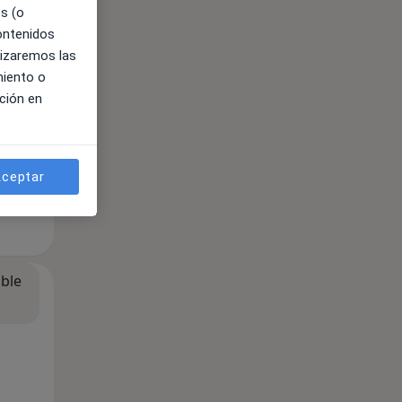
es (o
contenidos
lizaremos las
miento o
ción en
ceptar
ible