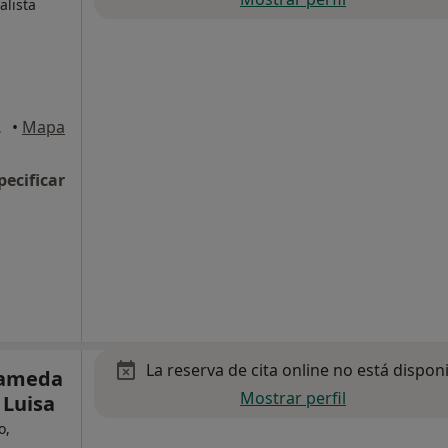
alista
a Cuesta
•
Mapa
pecificar
La reserva de cita online no está dispon
lameda
Mostrar perfil
 Luisa
o,