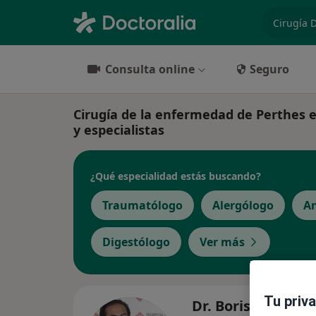
especiali
Consulta online
Seguro
Cirugía de la enfermedad de Perthes en 
y especialistas
¿Qué especialidad estás buscando?
Traumatólogo
Alergólogo
An
Digestólogo
Ver más
Tu priv
Dr. Boris García B