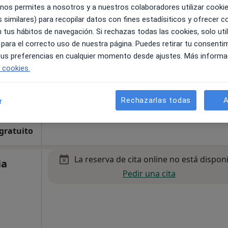
Pedir una cita
 nos permites a nosotros y a nuestros colaboradores utilizar cooki
 similares) para recopilar datos con fines estadísiticos y ofrecer 
 tus hábitos de navegación. Si rechazas todas las cookies, solo uti
 para el correcto uso de nuestra página. Puedes retirar tu consenti
 tus preferencias en cualquier momento desde ajustes. Más informa
e cookies.
Rechazarlas todas
A
r
a Cuesta
•
Mapa
 gratuito
La reserva de cita online no está dispon
ia
Pedir una cita