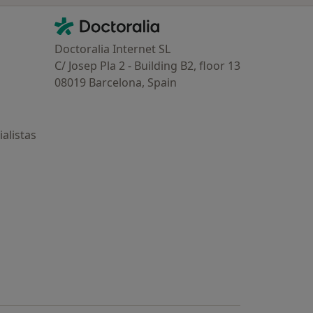
Contacto
Doctoralia - Página de inicio
Doctoralia Internet SL
C/ Josep Pla 2 - Building B2, floor 13
08019 Barcelona, Spain
alistas