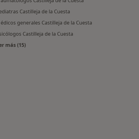
raumatólogos Castilleja de la Cuesta
ediatras Castilleja de la Cuesta
édicos generales Castilleja de la Cuesta
sicólogos Castilleja de la Cuesta
er más (15)
Más en esta categoría: Especialistas más solicitados
stilleja de la Cuesta