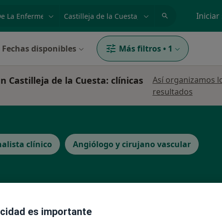
dad, enfermedad o nombre
p. ej. Madrid
Iniciar
Fechas disponibles
Más filtros
•
1
Castilleja de la Cuesta: clínicas
Así organizamos l
resultados
alista clínico
Angiólogo y cirujano vascular
La reserva de cita online no está dispon
acidad es importante
enitez