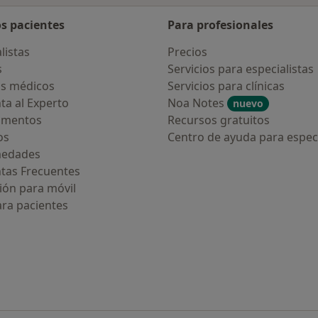
os pacientes
Para profesionales
listas
Precios
s
Servicios para especialistas
s médicos
Servicios para clínicas
ta al Experto
Noa Notes
nuevo
amentos
Recursos gratuitos
os
Centro de ayuda para especi
medades
tas Frecuentes
ión para móvil
ara pacientes