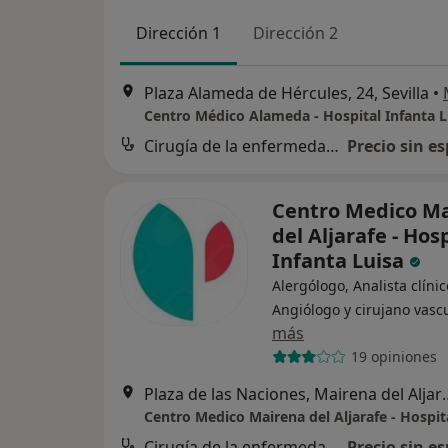
Dirección 1
Dirección 2
Plaza Alameda de Hércules, 24, Sevilla
•
Centro Médico Alameda - Hospital Infanta L
Cirugía de la enfermedad de Perthes
Precio sin es
Centro Medico M
del Aljarafe - Hos
Infanta Luisa
Alergólogo, Analista clínic
Angiólogo y cirujano vasc
más
19 opiniones
Plaza de las Nacion
Cirugía de la enfermedad de Perthes
Precio sin es