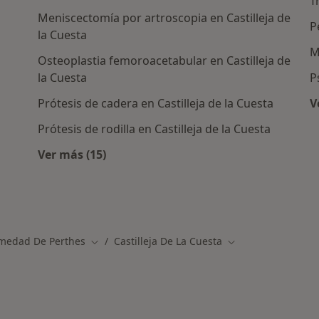
T
Meniscectomía por artroscopia en Castilleja de
P
la Cuesta
M
Osteoplastia femoroacetabular en Castilleja de
la Cuesta
P
Prótesis de cadera en Castilleja de la Cuesta
V
Prótesis de rodilla en Castilleja de la Cuesta
Ver más (15)
Más en esta categoría: Otros servicios en Ca
s en Castilleja de la Cuesta
rmedad De Perthes
Castilleja De La Cuesta
Cambiar de ciudad
Cambiar de ciudad