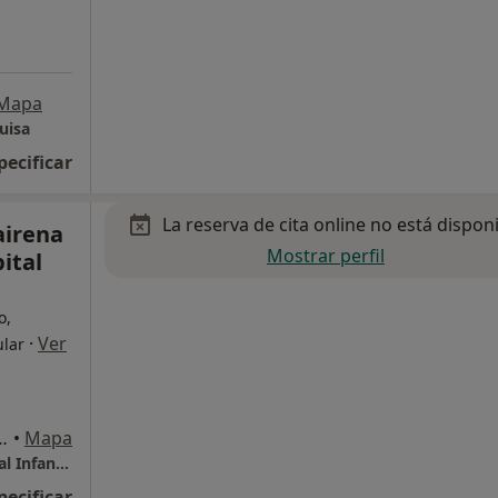
Mapa
uisa
pecificar
La reserva de cita online no está dispon
airena
Mostrar perfil
pital
o,
·
Ver
ular
es, Mairena del Aljarafe
•
Mapa
Centro Medico Mairena del Aljarafe - Hospital Infanta Luisa
pecificar