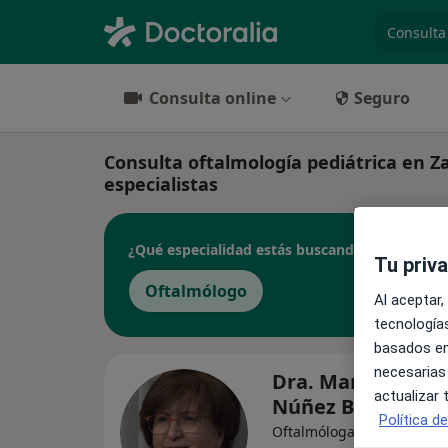
especiali
Consulta online
Seguro
Consulta oftalmología pediátrica en Za
especialistas
¿Qué especialidad estás buscando?
Tu priv
Oftalmólogo
Al aceptar,
tecnologías
basados en
necesarias
Dra. María Esther
actualizar
Núñez Benito
Política d
·
Ver más
Oftalmóloga