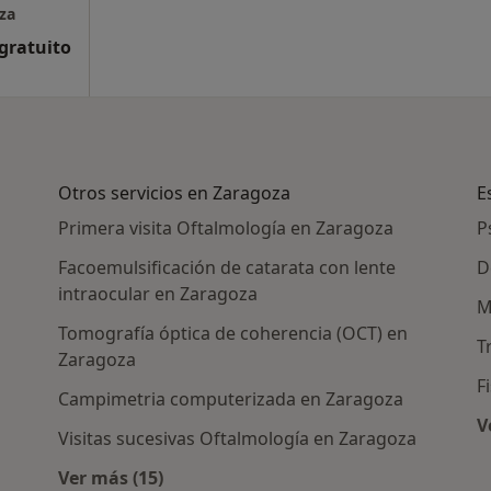
za
 gratuito
Otros servicios en Zaragoza
E
Primera visita Oftalmología en Zaragoza
P
Facoemulsificación de catarata con lente
D
intraocular en Zaragoza
M
Tomografía óptica de coherencia (OCT) en
T
Zaragoza
F
Campimetria computerizada en Zaragoza
V
Visitas sucesivas Oftalmología en Zaragoza
as en Zaragoza
Ver más (15)