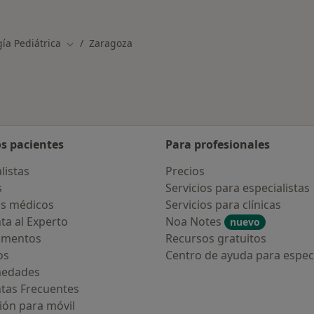
Más en esta categoría: Otros servicios en Z
ía Pediátrica
Zaragoza
Cambiar de ciudad
os pacientes
Para profesionales
listas
Precios
s
Servicios para especialistas
s médicos
Servicios para clínicas
ta al Experto
Noa Notes
nuevo
amentos
Recursos gratuitos
os
Centro de ayuda para especi
medades
tas Frecuentes
ión para móvil