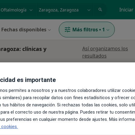
dad, enfermedad o nombre
p. ej. Madrid
Iniciar
Fechas disponibles
Más filtros
•
1
ragoza: clínicas y
Así organizamos los
resultados
acidad es importante
 nos permites a nosotros y a nuestros colaboradores utilizar cooki
 similares) para recopilar datos con fines estadísiticos y ofrecer 
 tus hábitos de navegación. Si rechazas todas las cookies, solo uti
La reserva de cita online no está dispon
 para el correcto uso de nuestra página. Puedes retirar tu consenti
 tus preferencias en cualquier momento desde ajustes. Más informa
Pedir una cita
e cookies.