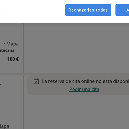
Rechazarlas todas
A
r
•
Mapa
ntecanal
100 €
La reserva de cita online no está dispon
-
Pedir una cita
apa