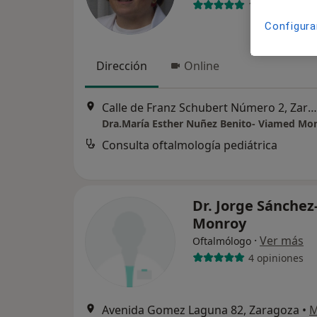
181 opiniones
Configura
Dirección
Online
Calle de Franz Schubert Número 2, Zaragoza
Dra.María Esther Nuñez Benito- Viamed Mo
Consulta oftalmología pediátrica
Dr. Jorge Sánchez
Monroy
·
Ver más
Oftalmólogo
4 opiniones
Avenida Gomez Laguna 82, Zaragoza
•
M