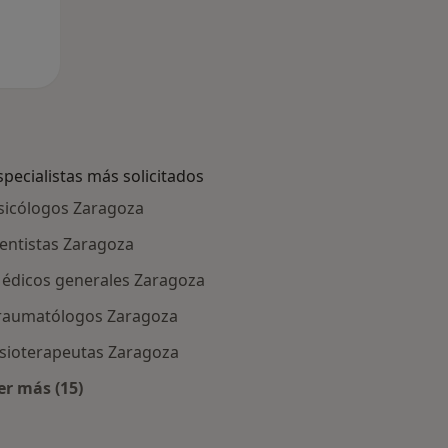
specialistas más solicitados
sicólogos Zaragoza
entistas Zaragoza
édicos generales Zaragoza
raumatólogos Zaragoza
isioterapeutas Zaragoza
er más (15)
Más en esta categoría: Especialistas más solicitados