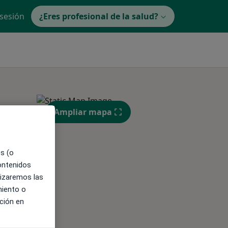
 sesión
¿Eres profesional de la salud?
Ampliar mapa
es (o
contenidos
lizaremos las
ible
miento o
ción en