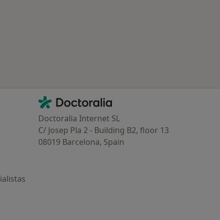
aragoza
Contacto
Doctoralia - Página de inicio
Doctoralia Internet SL
C/ Josep Pla 2 - Building B2, floor 13
08019 Barcelona, Spain
alistas