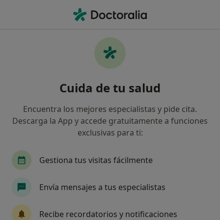
Men
Fiatc • Zaragoza, Zaragoza
Filtros
Seguro:
Fiatc
Map
Especialistas de Fiatc en Zaragoza
Cuida de tu salud
Así organizamos los resultados
Encuentra los mejores especialistas y pide cita.
Descarga la App y accede gratuitamente a funciones
¿Qué especialidad estás buscando?
exclusivas para ti:
Médico general
Traumatólogo
Cirujano g
Gestiona tus visitas fácilmente
Envía mensajes a tus especialistas
Recibe recordatorios y notificaciones