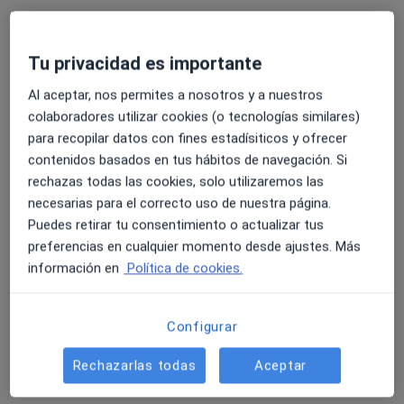
Tu privacidad es importante
Al aceptar, nos permites a nosotros y a nuestros
Dr. Antonio Francisco Laclériga Giménez
colaboradores utilizar cookies (o tecnologías similares)
para recopilar datos con fines estadísiticos y ofrecer
·
Ver más
Traumatólogo
contenidos basados en tus hábitos de navegación. Si
679 opiniones
rechazas todas las cookies, solo utilizaremos las
necesarias para el correcto uso de nuestra página.
Dirección 1
Dirección 2
Dirección 3
Puedes retirar tu consentimiento o actualizar tus
preferencias en cualquier momento desde ajustes. Más
Calle Franz Schubert 2, Zaragoza
•
Mapa
información en
Política de cookies.
Hospital Viamed Montecanal
Acepta Fiatc
Configurar
Primera visita Traumatología y Cirugía Ortopédica
Este especialista no ofrece reserva de cita online en esta dirección.
Rechazarlas todas
Aceptar