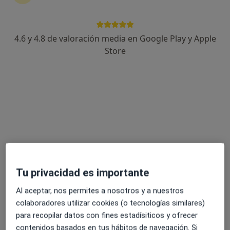
Calle de Mariano Lagasca 3, Zaragoza
•
Mapa
Policlinica Sagasta Cruz Blanca
Acepta Fiatc
4.6 y 4.8 de valoración media en Google Play y Apple
Visita Dermatología
Store
Este especialista no ofrece reserva de cita online en esta dirección.
Pedir una cita
Tu privacidad es importante
Al aceptar, nos permites a nosotros y a nuestros
colaboradores utilizar cookies (o tecnologías similares)
Dra. Maria Luisa Soguero Garcia
para recopilar datos con fines estadísiticos y ofrecer
Dermatólogo
contenidos basados en tus hábitos de navegación. Si