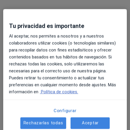
Radiólogo
SANCLEMENTE, 3, 1º, Zaragoza
•
Mapa
Consultorio privado
Tu privacidad es importante
Acepta Fiatc
Este especialista no ofrece reserva de cita online en esta dirección.
Al aceptar, nos permites a nosotros y a nuestros
colaboradores utilizar cookies (o tecnologías similares)
Pedir una cita
para recopilar datos con fines estadísiticos y ofrecer
contenidos basados en tus hábitos de navegación. Si
rechazas todas las cookies, solo utilizaremos las
necesarias para el correcto uso de nuestra página.
Puedes retirar tu consentimiento o actualizar tus
preferencias en cualquier momento desde ajustes. Más
información en
Política de cookies.
Configurar
Dr. Marcelino Vila Giménez
·
Ver más
Radiólogo, Médico general
Rechazarlas todas
Aceptar