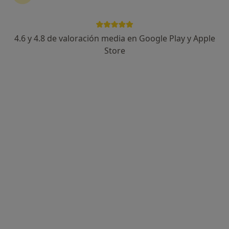
DRA. ROCA DIAGNOSTICO MEDICO C/ CARRERA DEL SABADO 4 (Local, Edificio Europa), Zaragoza
•
Mapa
Consultorio privado
Acepta Fiatc
4.6 y 4.8 de valoración media en Google Play y Apple
Este especialista no ofrece reserva de cita online en esta dirección.
Store
Pedir una cita
Policlinica Sagasta Cruz Blanca
·
Ver
Radiólogo, Angiólogo y cirujano vascular, Cardiólogo
más
41 opiniones