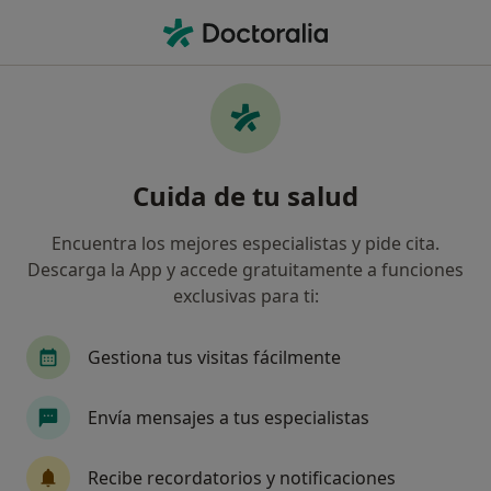
Men
Radiólogo • Zaragoza, Zaragoza
Filtros
Seguro:
Fiatc
Map
Radiólogos de Fiatc en Zaragoza
Cuida de tu salud
Así organizamos los resultados
Encuentra los mejores especialistas y pide cita.
Descarga la App y accede gratuitamente a funciones
exclusivas para ti:
Gestiona tus visitas fácilmente
Envía mensajes a tus especialistas
Dra. Mercedes Roca Espiau
·
Ver más
Radiólogo
Recibe recordatorios y notificaciones