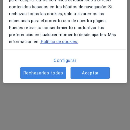
contenidos basados en tus hábitos de navegación. Si
rechazas todas las cookies, solo utilizaremos las
necesarias para el correcto uso de nuestra página.
Puedes retirar tu consentimiento o actualizar tus
preferencias en cualquier momento desde ajustes. Más
información en
Política de cookies.
Dr. Alberto Fantova Alonso
Configurar
·
Ver más
Urólogo
Rechazarlas todas
Aceptar
120 opiniones
Dirección 1
Dirección 2
Paseo de los Rosales 28 Dpdo, Zaragoza
•
Mapa
Grupo Hospitalario Hernán Cortés
Primera visita Urología
Precio sin especificar