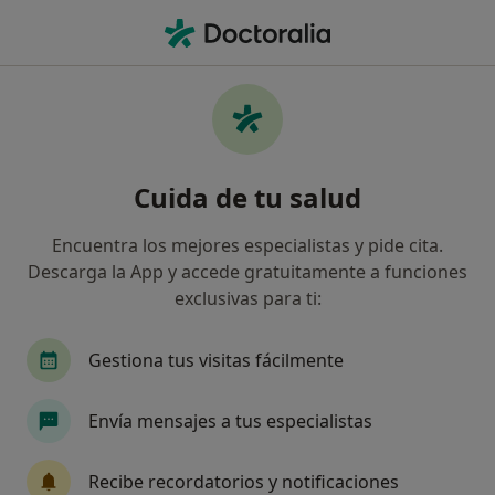
Men
Cáncer Renal • Zaragoza, Zaragoza
Filtros
• 1
Seguro
Mapa
Especialistas en Cáncer renal en Zaragoza
Cuida de tu salud
Así organizamos los resultados
Encuentra los mejores especialistas y pide cita.
Descarga la App y accede gratuitamente a funciones
¿Qué especialidad estás buscando?
exclusivas para ti:
Urólogo
Ginecólogo
Médico general
Gestiona tus visitas fácilmente
Envía mensajes a tus especialistas
Recibe recordatorios y notificaciones