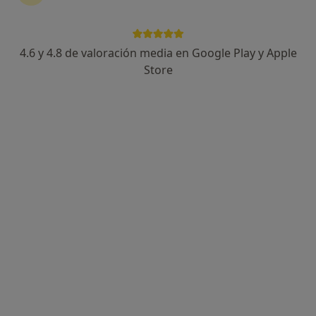
4.6 y 4.8 de valoración media en Google Play y Apple
Store
Opción de pago online
Christine Lebriez Marzal
·
Ver más
Psicóloga
38 opiniones
Dirección
Online
Fernando el Catolico nº 11, 5º izda, Zaragoza
•
Mapa
Christine Lebriez ZARAGOZA
Primera visita Psicología
desde 80 €
Este especialista no ofrece reserva de cita online en esta dirección.
Pedir una cita