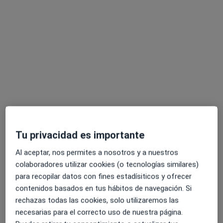
Dr. Alberto Orta Ruiz
·
Ver más
Oncólogo médico
10 opiniones
Tu privacidad es importante
Dirección
Online
Al aceptar, nos permites a nosotros y a nuestros
colaboradores utilizar cookies (o tecnologías similares)
Camino de las Torres, 51-53, Zaragoza
•
Mapa
para recopilar datos con fines estadísiticos y ofrecer
GRUPO HOSPITALARIO HERNÁN CORTÉS
contenidos basados en tus hábitos de navegación. Si
rechazas todas las cookies, solo utilizaremos las
Primera visita Oncología Médica
400 €
necesarias para el correcto uso de nuestra página.
Este especialista no ofrece reserva de cita online en esta dirección.