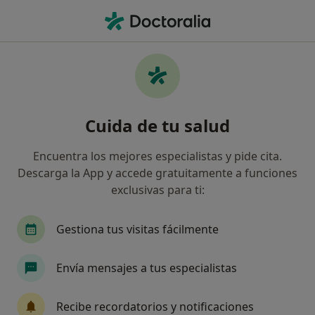
Men
Tumor Cerebral • Zaragoza, Zaragoza
Filtros
• 1
Seguro
Mapa
Especialistas en Tumor cerebral en
Cuida de tu salud
Zaragoza
Así organizamos los resultados
Encuentra los mejores especialistas y pide cita.
Descarga la App y accede gratuitamente a funciones
exclusivas para ti:
¿Qué especialidad estás buscando?
Neurocirujano
Alergólogo
Digestólogo
Gestiona tus visitas fácilmente
Envía mensajes a tus especialistas
Recibe recordatorios y notificaciones