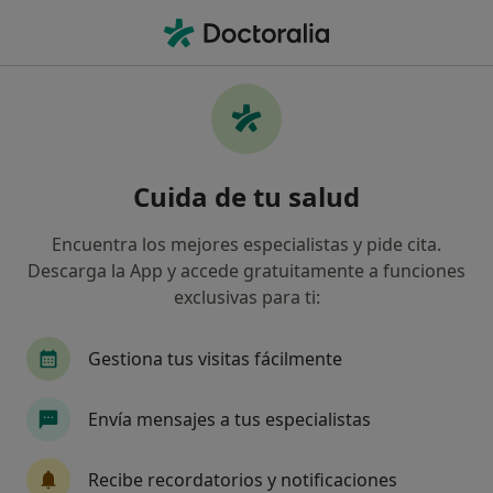
Men
Radiólogo • Córdoba, Córdoba
Filtros
Seguro:
Fiatc
Map
Radiólogos de Fiatc en Córdoba
Cuida de tu salud
Así organizamos los resultados
Encuentra los mejores especialistas y pide cita.
Descarga la App y accede gratuitamente a funciones
exclusivas para ti:
Gestiona tus visitas fácilmente
Envía mensajes a tus especialistas
Hospital San Juan de Dios Córdoba
·
Ver más
Radiólogo, Alergólogo, Analista clínico
Recibe recordatorios y notificaciones