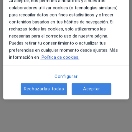
Al aceptar, nos permites a nosotros y a nuestros
Calle de Fernando de Córdoba, 4, Córdoba
•
Mapa
colaboradores utilizar cookies (o tecnologías similares)
Centro Médico Radiológico
para recopilar datos con fines estadísiticos y ofrecer
Acepta Fiatc
contenidos basados en tus hábitos de navegación. Si
Ningún profesional de este centro tiene citas disponibles
rechazas todas las cookies, solo utilizaremos las
necesarias para el correcto uso de nuestra página.
Mostrar perfil
Puedes retirar tu consentimiento o actualizar tus
preferencias en cualquier momento desde ajustes. Más
información en
Política de cookies.
Configurar
Rechazarlas todas
Aceptar
Dr. Antonio Luna Fantony
Radiólogo
Av. Del Brillante, 106, Córdoba
•
Mapa
Ressalta