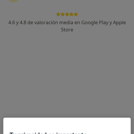
19 opiniones
Avenida del Pintor Joaquín Sorolla 33, Málaga
•
Mapa
Clínica Palacios Málaga
4.6 y 4.8 de valoración media en Google Play y Apple
Acepta Fiatc
Store
Ecografía abdominal
Este especialista no ofrece reserva de cita online en esta dirección.
Pedir una cita
Clínica Palacios Málaga