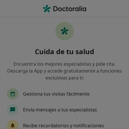
Men
Radiólogo • Málaga, Málaga
Filtros
Seguro:
Fiatc
Map
Radiólogos de Fiatc en Málaga
Cuida de tu salud
Así organizamos los resultados
Encuentra los mejores especialistas y pide cita.
Descarga la App y accede gratuitamente a funciones
exclusivas para ti:
Gestiona tus visitas fácilmente
Envía mensajes a tus especialistas
Dr. Alejandro Sánchez Tovar
·
Ver más
Radiólogo
Recibe recordatorios y notificaciones