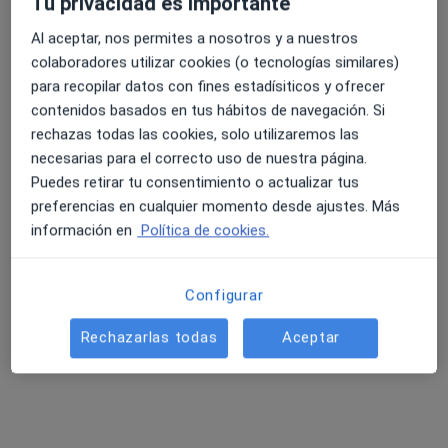
Tu privacidad es importante
Radiólogo, Ginecólogo, Especialista en medicina regenerativa
138 opiniones
Al aceptar, nos permites a nosotros y a nuestros
Avenida del Pintor Joaquín Sorolla 33, Málaga
•
Mapa
colaboradores utilizar cookies (o tecnologías similares)
Clínica Palacios Málaga
para recopilar datos con fines estadísiticos y ofrecer
contenidos basados en tus hábitos de navegación. Si
Acepta Fiatc
rechazas todas las cookies, solo utilizaremos las
Ecografía abdominal
necesarias para el correcto uso de nuestra página.
Mostrar más servicios
Puedes retirar tu consentimiento o actualizar tus
preferencias en cualquier momento desde ajustes. Más
información en
Política de cookies.
Dr. Alejandro
Sánchez Tovar
Radiólogo
Configurar
Ningún profesional de este centro tiene citas disponibles
Rechazarlas todas
Aceptar
Mostrar perfil