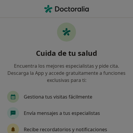
Men
Radiólogo • Gijón, Asturias
Filtros
Seguro:
Fiatc
Map
Radiólogos de Fiatc en Gijón
Cuida de tu salud
Así organizamos los resultados
Encuentra los mejores especialistas y pide cita.
Descarga la App y accede gratuitamente a funciones
exclusivas para ti:
Gestiona tus visitas fácilmente
Envía mensajes a tus especialistas
Hospital Ribera Covadonga
·
Ver más
Radiólogo, Analista clínico, Anestesista
Recibe recordatorios y notificaciones