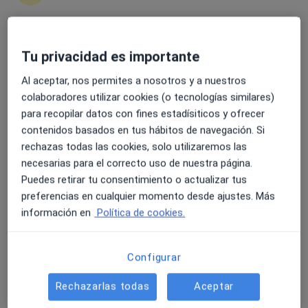
293 opiniones
GENERAL SUAREZ VALDES, 40, Gijón
•
Mapa
Hospital Ribera Covadonga
4.6 y 4.8 de valoración media en Google Play y Apple
Tu privacidad es importante
Acepta Fiatc
Store
Al aceptar, nos permites a nosotros y a nuestros
Ningún profesional de este centro tiene citas disponibles
colaboradores utilizar cookies (o tecnologías similares)
Mostrar perfil
para recopilar datos con fines estadísiticos y ofrecer
contenidos basados en tus hábitos de navegación. Si
rechazas todas las cookies, solo utilizaremos las
necesarias para el correcto uso de nuestra página.
Puedes retirar tu consentimiento o actualizar tus
preferencias en cualquier momento desde ajustes. Más
información en
Política de cookies.
Configurar
Dra. Margarita Vicente Palacio
Rechazarlas todas
Aceptar
·
Ver más
Radiólogo