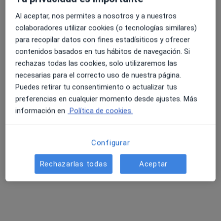
Reservar cita
Al aceptar, nos permites a nosotros y a nuestros
colaboradores utilizar cookies (o tecnologías similares)
Ana Gutierrez Cortés
para recopilar datos con fines estadísiticos y ofrecer
contenidos basados en tus hábitos de navegación. Si
Dentista
rechazas todas las cookies, solo utilizaremos las
Tarragona
necesarias para el correcto uso de nuestra página.
Reservar cita
Puedes retirar tu consentimiento o actualizar tus
preferencias en cualquier momento desde ajustes. Más
Griselda Vives Samper
información en
Política de cookies.
Dentista
Tarragona
Configurar
Reservar cita
Rechazarlas todas
Aceptar
Elena Domínguez Domínguez
Fisioterapeuta, Terapeuta complementario
Las Palmas de Gran Canaria