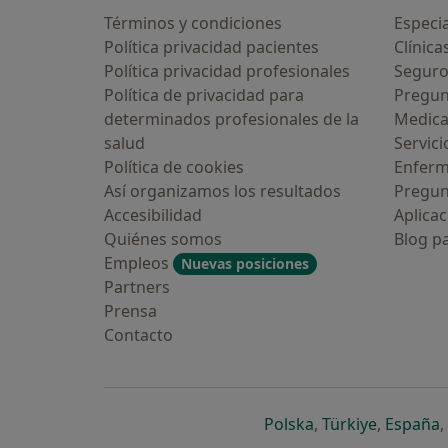
Términos y condiciones
Especia
Política privacidad pacientes
Clínica
Política privacidad profesionales
Seguro
Política de privacidad para
Pregun
determinados profesionales de la
Medic
salud
Servici
guna vez has usado una app o
Política de cookies
Enfer
tbot de IA para hablar sobre un
a emocional o psicológico?
Así organizamos los resultados
Pregun
Accesibilidad
Aplicac
Sí, varias veces
Quiénes somos
Blog p
Empleos
Nuevas posiciones
Sí, una vez
Partners
Prensa
No, pero lo consideraría
Contacto
No, y no confío en ello
Continuar
se abre en una n
se abre 
s
Polska
,
Türkiye
,
España
,