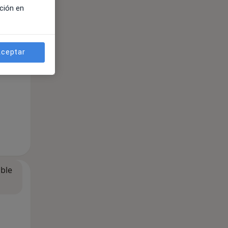
ción en
ceptar
ible