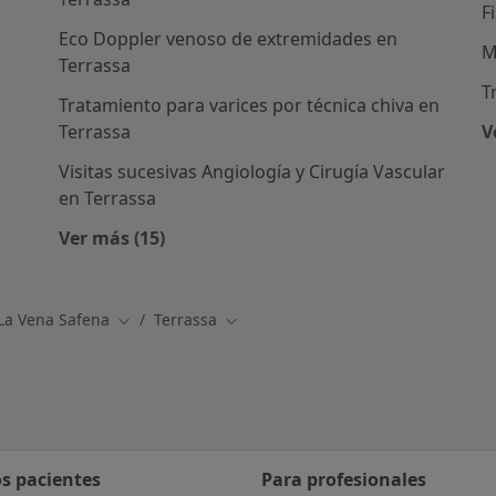
F
Eco Doppler venoso de extremidades en
M
Terrassa
T
Tratamiento para varices por técnica chiva en
Terrassa
V
Visitas sucesivas Angiología y Cirugía Vascular
as en Terrassa
en Terrassa
Ver más (15)
Más en esta categoría: Otros servicios en T
 La Vena Safena
Terrassa
Cambiar de ciudad
Cambiar de ciudad
os pacientes
Para profesionales