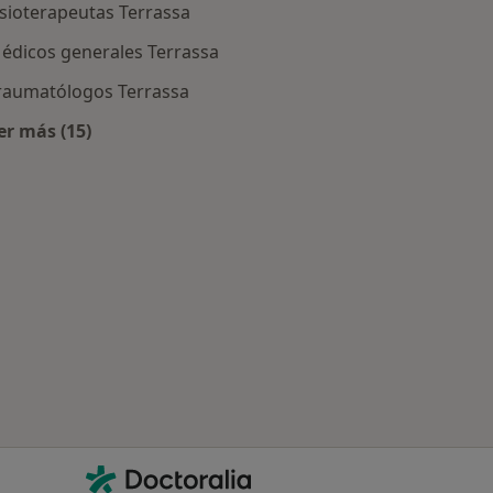
isioterapeutas Terrassa
édicos generales Terrassa
raumatólogos Terrassa
er más (15)
Más en esta categoría: Especialistas más solicitados
errassa
Contacto
Doctoralia - Página de inicio