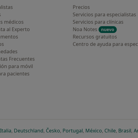
listas
Precios
s
Servicios para especialistas
s médicos
Servicios para clínicas
ta al Experto
Noa Notes
nuevo
amentos
Recursos gratuitos
os
Centro de ayuda para especi
medades
tas Frecuentes
ión para móvil
ara pacientes
ueva pestaña
en una nueva pestaña
e abre en una nueva pestaña
se abre en una nueva pestaña
se abre en una nueva pestaña
se abre en una nueva pestaña
se abre en una nueva p
se abre en una
se abre e
se
Italia
,
Deutschland
,
Česko
,
Portugal
,
México
,
Chile
,
Brasil
,
A