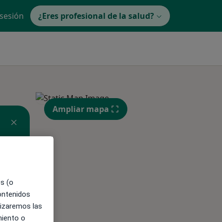
 sesión
¿Eres profesional de la salud?
Ampliar mapa
es (o
contenidos
lizaremos las
miento o