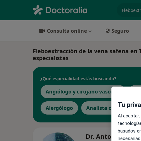
especiali
Consulta online
Seguro
Fleboextracción de la vena safena en T
especialistas
¿Qué especialidad estás buscando?
Angiólogo y cirujano vascular
Ci
Tu priv
Alergólogo
Analista clínico
Al aceptar,
tecnologías
basados en
Dr. Antoni Puig
necesarias