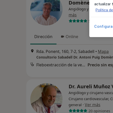
Domènech
actualizar
Angiólogo y cirujano vasc
Política d
más
558 opiniones
Configura
Dirección
Online
Rda. Ponent, 160, 7-2, Sabadell
•
Mapa
Consultorio Sabadell Dr. Antoni Puig Domè
Fleboextracción de la vena safena
Precio sin es
Dr. Aureli Muñoz
Angiólogo y cirujano vascu
Cirujano cardiovascular, C
·
Ver más
general
20 opiniones