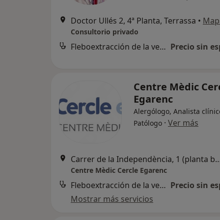
Doctor Ullés 2, 4ª Planta, Terrassa
•
Map
Consultorio privado
Fleboextracción de la vena safena
Precio sin es
Centre Mèdic Cer
Egarenc
Alergólogo, Analista clínic
·
Ver más
Patólogo
Carrer de la Independència, 1 (planta baj
Centre Mèdic Cercle Egarenc
Fleboextracción de la vena safena
Precio sin es
Mostrar más servicios