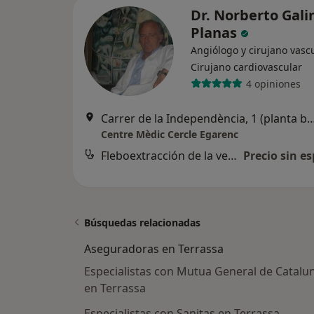
Dr. Norberto Gali
Planas
Angiólogo y cirujano vascu
Cirujano cardiovascular
4 opiniones
Carrer de la Independència, 1 (planta baj
Centre Mèdic Cercle Egarenc
Fleboextracción de la vena safena
Precio sin es
Búsquedas relacionadas
Aseguradoras en Terrassa
Especialistas con Mutua General de Catalu
en Terrassa
Especialistas con Sanitas en Terrassa