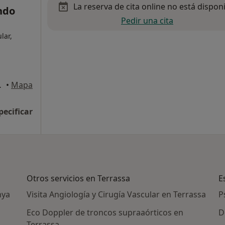
La reserva de cita online no está dispon
ndo
Pedir una cita
lar,
a) , Terrassa
•
Mapa
pecificar
Otros servicios en Terrassa
E
nya
Visita Angiología y Cirugía Vascular en Terrassa
P
Eco Doppler de troncos supraaórticos en
D
Terrassa