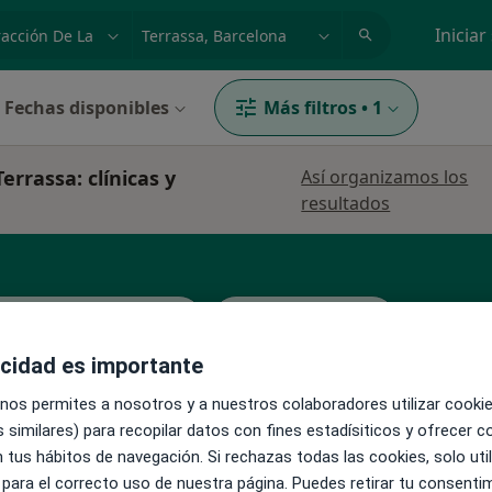
dad, enfermedad o nombre
p. ej. Madrid
Iniciar
Fechas disponibles
Más filtros
•
1
errassa: clínicas y
Así organizamos los
resultados
rujano cardiovascular
Cirujano general
acidad es importante
Ver más
 nos permites a nosotros y a nuestros colaboradores utilizar cooki
 similares) para recopilar datos con fines estadísiticos y ofrecer 
 tus hábitos de navegación. Si rechazas todas las cookies, solo uti
Hoy
Mañana
Sáb
 para el correcto uso de nuestra página. Puedes retirar tu consenti