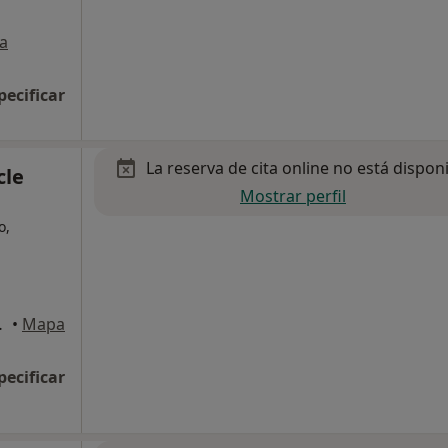
a
pecificar
La reserva de cita online no está dispon
cle
Mostrar perfil
o,
a) , Terrassa
•
Mapa
pecificar