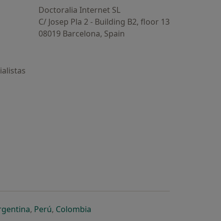
Doctoralia Internet SL
C/ Josep Pla 2 - Building B2, floor 13
08019 Barcelona, Spain
alistas
estaña
 nueva pestaña
n una nueva pestaña
 abre en una nueva pestaña
se abre en una nueva pestaña
se abre en una nueva pestaña
se abre en una nueva pestaña
rgentina
,
Perú
,
Colombia