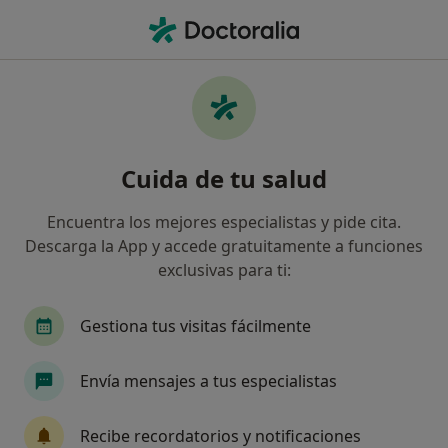
Men
Liberaciones Nerviosas Por Artroscopia • Murcia, Murcia
Filtros
• 1
Seguro
Mapa
Liberaciones nerviosas por artroscopia en
Cuida de tu salud
Murcia: clínicas y especialistas
Así organizamos los resultados
Encuentra los mejores especialistas y pide cita.
Descarga la App y accede gratuitamente a funciones
exclusivas para ti:
¿Qué especialidad estás buscando?
Traumatólogo
Cardiólogo
Cirujano cardi
Gestiona tus visitas fácilmente
Envía mensajes a tus especialistas
Recibe recordatorios y notificaciones