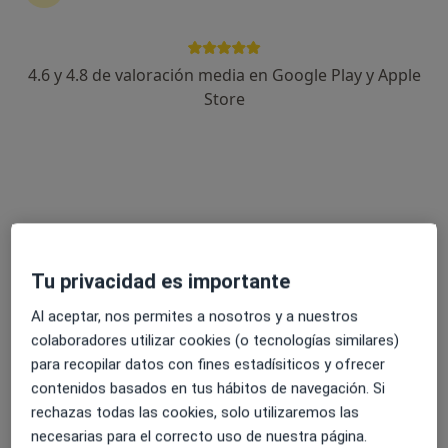
4.6 y 4.8 de valoración media en Google Play y Apple
Dr. Pedro Sánchez Angulo
Store
·
Ver más
Traumatólogo
558 opiniones
Dirección
Online
c/ Roman Alberca S/N, Murcia
•
Mapa
Tu privacidad es importante
Hospital La Vega
Liberaciones nerviosas por artroscopia
Precio sin especificar
Al aceptar, nos permites a nosotros y a nuestros
colaboradores utilizar cookies (o tecnologías similares)
Este especialista no ofrece reserva de cita online en esta dirección.
para recopilar datos con fines estadísiticos y ofrecer
Pedir una cita
contenidos basados en tus hábitos de navegación. Si
rechazas todas las cookies, solo utilizaremos las
necesarias para el correcto uso de nuestra página.