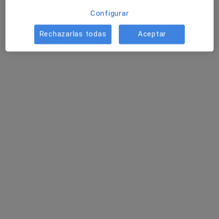
Configurar
Pedir una cita
Rechazarlas todas
Aceptar
Dr. Matías Pérez Paredes
·
Ver más
Cardiólogo
123 opiniones
C. Miguel Hernández 12, Murcia
•
Mapa
HOSPITAL QUIRONSALUD MURCIA
Visita Cardiología
Precio sin especificar
Este especialista no ofrece reserva de cita online en esta dirección.