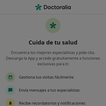
Men
Cardiólogo • Murcia, Murcia
Filtros
Seguro
Mapa
Cardiólogos en Murcia
Cuida de tu salud
Así organizamos los resultados
Encuentra los mejores especialistas y pide cita.
Descarga la App y accede gratuitamente a funciones
¿Cuál es tu compañía aseguradora?
exclusivas para ti:
Adeslas
Asisa
Sanitas
DKV Seguros
Gestiona tus visitas fácilmente
Envía mensajes a tus especialistas
Recibe recordatorios y notificaciones