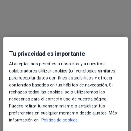
Dr. José Luis Sánchez Puerta
Tu privacidad es importante
Cardiólogo
178 opiniones
Al aceptar, nos permites a nosotros y a nuestros
colaboradores utilizar cookies (o tecnologías similares)
Cardiología clínica
para recopilar datos con fines estadísiticos y ofrecer
Cardiogeratría
contenidos basados en tus hábitos de navegación. Si
30 años de experiencia
rechazas todas las cookies, solo utilizaremos las
necesarias para el correcto uso de nuestra página.
Cl. Bando de la Huerta, 4, Murcia
•
Mapa
Puedes retirar tu consentimiento o actualizar tus
Sanchez Puerta.
preferencias en cualquier momento desde ajustes. Más
Visita Cardiología
100 €
información en
Política de cookies.
Este especialista no ofrece reserva de cita online en esta dirección.