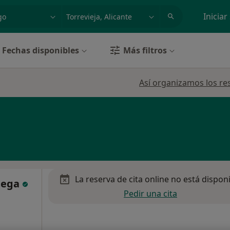
dad, enfermedad o nombre
p. ej. Madrid
Iniciar
Fechas disponibles
Más filtros
Así organizamos los re
La reserva de cita online no está dispon
rtega
Pedir una cita