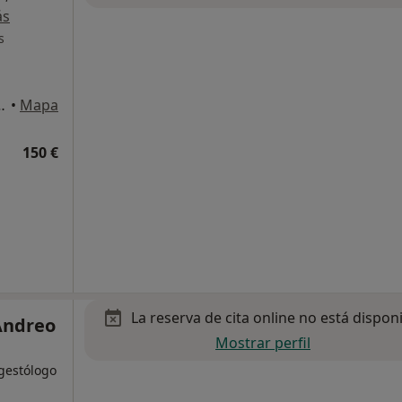
ás
s
, Entresuelo B, Elche
•
Mapa
150 €
La reserva de cita online no está dispon
 Andreo
Mostrar perfil
gestólogo