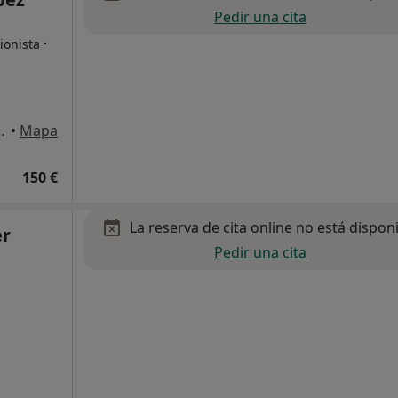
Pedir una cita
·
ionista
, Entresuelo B, Elche
•
Mapa
150 €
La reserva de cita online no está dispon
er
Pedir una cita