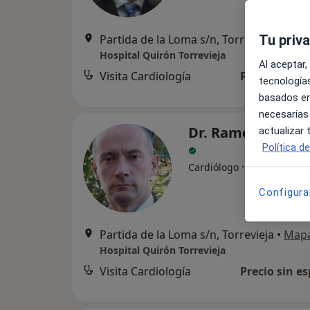
Partida de la Loma s/n, Torrevieja
Tu priv
•
Map
Hospital Quirón Torrevieja
Al aceptar,
Visita Cardiología
Precio sin es
tecnologías
basados en
necesarias
Dr. Ramon Lopez 
actualizar
Política d
·
Ver más
Cardiólogo
Configura
Partida de la Loma s/n, Torrevieja
•
Map
Hospital Quirón Torrevieja
Visita Cardiología
Precio sin es