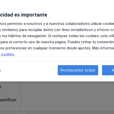
acidad es importante
a
 nos permites a nosotros y a nuestros colaboradores utilizar cooki
pecificar
 similares) para recopilar datos con fines estadísiticos y ofrecer 
 tus hábitos de navegación. Si rechazas todas las cookies, solo uti
 para el correcto uso de nuestra página. Puedes retirar tu consenti
La reserva de cita online no está dispon
Palop
 tus preferencias en cualquier momento desde ajustes. Más informa
Pedir una cita
e cookies.
Rechazarlas todas
A
r
a
pecificar